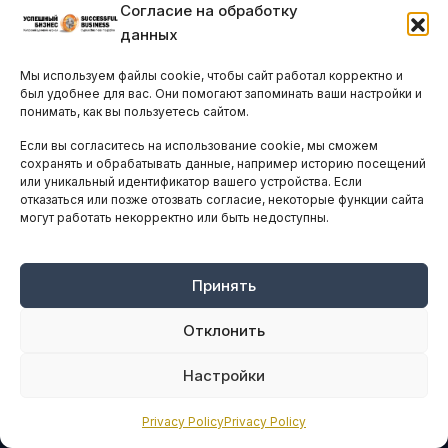
ОБЩЕСТВО
Согласие на обработку
данных
ТЕХНОЛОГИИ И ИННОВАЦИИ
Мы используем файлы cookie, чтобы сайт работал корректно и
был удобнее для вас. Они помогают запоминать ваши настройки и
Стартапы и исследования
понимать, как вы пользуетесь сайтом.
Цифровая экономика
Если вы согласитесь на использование cookie, мы сможем
Остальные новости
сохранять и обрабатывать данные, например историю посещений
или уникальный идентификатор вашего устройства. Если
отказаться или позже отозвать согласие, некоторые функции сайта
ДЕЛОВОЕ СООБЩЕСТВО
могут работать некорректно или быть недоступны.
Конференции и форумы
Бизнес-клубы и ассоциации
Принять
Остальные новости
Отклонить
АНАЛИТИКА И СТАТИСТИКА
Настройки
ARTICLES IN ENGLISH
Privacy Policy
Privacy Policy