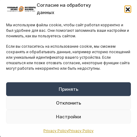
Согласие на обработку
Бизнес-клубы и ассоциации
данных
Остальные новости
Мы используем файлы cookie, чтобы сайт работал корректно и
АНАЛИТИКА И СТАТИСТИКА
был удобнее для вас. Они помогают запоминать ваши настройки и
понимать, как вы пользуетесь сайтом.
Если вы согласитесь на использование cookie, мы сможем
ARTICLES IN ENGLISH
сохранять и обрабатывать данные, например историю посещений
или уникальный идентификатор вашего устройства. Если
отказаться или позже отозвать согласие, некоторые функции сайта
могут работать некорректно или быть недоступны.
НАВИГАЦИЯ
Архив материалов
Рекламные услуги
Принять
Оплата онлайн
Отклонить
ПРАВОВАЯ ИНФОРМАЦИЯ
Настройки
Terms And Conditions
Privacy Policy
Privacy Policy
Privacy Policy