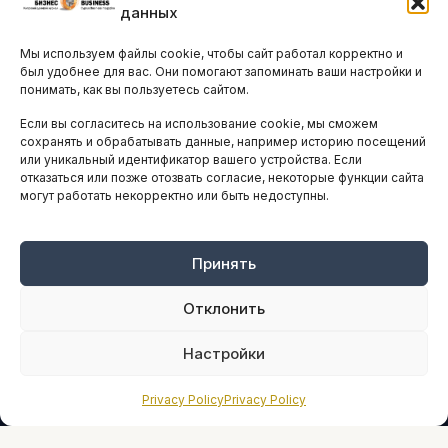
данных
Остальные новости
Мы используем файлы cookie, чтобы сайт работал корректно и
АНАЛИТИКА И СТАТИСТИКА
был удобнее для вас. Они помогают запоминать ваши настройки и
понимать, как вы пользуетесь сайтом.
Если вы согласитесь на использование cookie, мы сможем
ARTICLES IN ENGLISH
сохранять и обрабатывать данные, например историю посещений
или уникальный идентификатор вашего устройства. Если
отказаться или позже отозвать согласие, некоторые функции сайта
могут работать некорректно или быть недоступны.
НАВИГАЦИЯ
Архив материалов
Рекламные услуги
Принять
Оплата онлайн
Отклонить
ПРАВОВАЯ ИНФОРМАЦИЯ
Настройки
Terms And Conditions
Privacy Policy
Privacy Policy
Privacy Policy
About