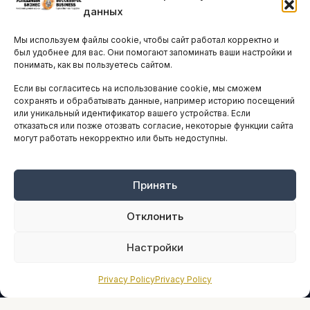
данных
Остальные новости
Мы используем файлы cookie, чтобы сайт работал корректно и
АНАЛИТИКА И СТАТИСТИКА
был удобнее для вас. Они помогают запоминать ваши настройки и
понимать, как вы пользуетесь сайтом.
Если вы согласитесь на использование cookie, мы сможем
ARTICLES IN ENGLISH
сохранять и обрабатывать данные, например историю посещений
или уникальный идентификатор вашего устройства. Если
отказаться или позже отозвать согласие, некоторые функции сайта
могут работать некорректно или быть недоступны.
НАВИГАЦИЯ
Архив материалов
Рекламные услуги
Принять
Оплата онлайн
Отклонить
ПРАВОВАЯ ИНФОРМАЦИЯ
Настройки
Terms And Conditions
Privacy Policy
Privacy Policy
Privacy Policy
About