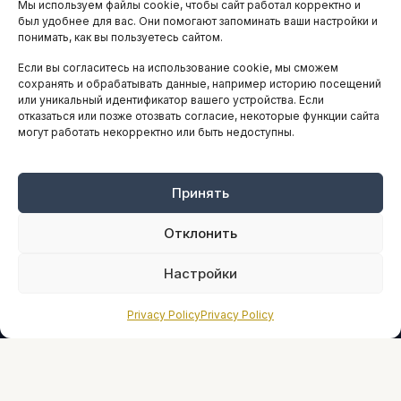
Мы используем файлы cookie, чтобы сайт работал корректно и
АНАЛИТИКА И СТАТИСТИКА
был удобнее для вас. Они помогают запоминать ваши настройки и
понимать, как вы пользуетесь сайтом.
Если вы согласитесь на использование cookie, мы сможем
ARTICLES IN ENGLISH
сохранять и обрабатывать данные, например историю посещений
или уникальный идентификатор вашего устройства. Если
отказаться или позже отозвать согласие, некоторые функции сайта
могут работать некорректно или быть недоступны.
НАВИГАЦИЯ
Архив материалов
Рекламные услуги
Принять
Оплата онлайн
Отклонить
ПРАВОВАЯ ИНФОРМАЦИЯ
Настройки
Terms And Conditions
Privacy Policy
Privacy Policy
Privacy Policy
About
Sources We Use