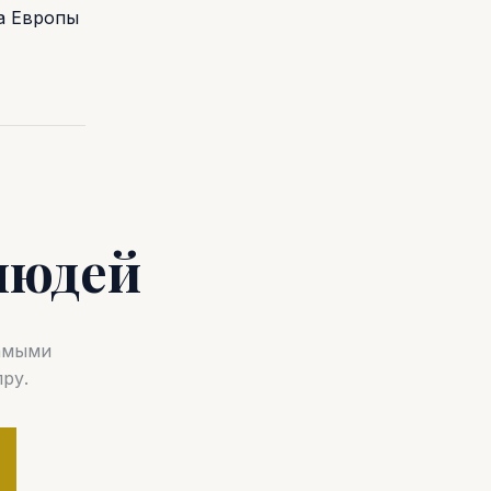
а Европы
людей
самыми
ру.