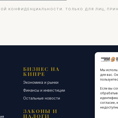
ОЙ КОНФИДЕНЦИАЛЬНОСТИ. ТОЛЬКО ДЛЯ ЛИЦ, ПРИ
БИЗНЕС НА
ТЕХНО
Мы использ
КИПРЕ
ИННО
для вас. О
пользуетес
Экономика и рынки
Стартапы и
Если вы со
Финансы и инвестиции
Цифровая э
обрабатыв
Остальные новости
Остальные 
идентифика
согласие, 
недоступн
ЗАКОНЫ И
ДЕЛОВ
НАЛОГИ
СООБЩ
сия