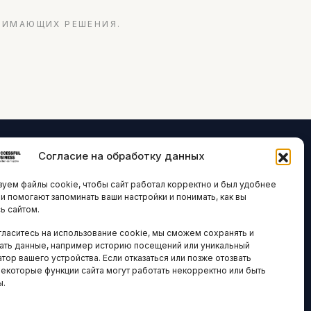
НИМАЮЩИХ РЕШЕНИЯ.
Согласие на обработку данных
ЛОГИИ И
ARTICLES IN
уем файлы cookie, чтобы сайт работал корректно и был удобнее
ВАЦИИ
ENGLISH
ни помогают запоминать ваши настройки и понимать, как вы
ь сайтом.
 исследования
гласитесь на использование cookie, мы сможем сохранять и
кономика
НАВИГАЦИЯ
ать данные, например историю посещений или уникальный
новости
тор вашего устройства. Если отказаться или позже отозвать
Архив материалов
некоторые функции сайта могут работать некорректно или быть
ы.
Рекламные услуги
ОЕ
ЕСТВО
Оплата онлайн