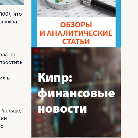
100), что
 служба
ала по
упростить
их в
 больше,
ции
ло