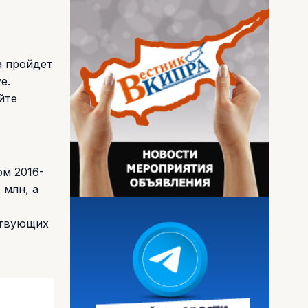
а пройдет
e.
йте
ом 2016-
 млн, а
ствующих