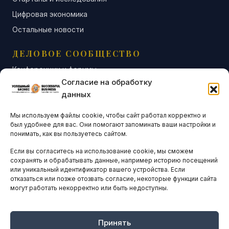
Цифровая экономика
Остальные новости
ДЕЛОВОЕ СООБЩЕСТВО
Конференции и форумы
Согласие на обработку
Бизнес-клубы и ассоциации
данных
Остальные новости
Мы используем файлы cookie, чтобы сайт работал корректно и
АНАЛИТИКА И СТАТИСТИКА
был удобнее для вас. Они помогают запоминать ваши настройки и
понимать, как вы пользуетесь сайтом.
Если вы согласитесь на использование cookie, мы сможем
ARTICLES IN ENGLISH
сохранять и обрабатывать данные, например историю посещений
или уникальный идентификатор вашего устройства. Если
отказаться или позже отозвать согласие, некоторые функции сайта
могут работать некорректно или быть недоступны.
НАВИГАЦИЯ
Архив материалов
Рекламные услуги
Принять