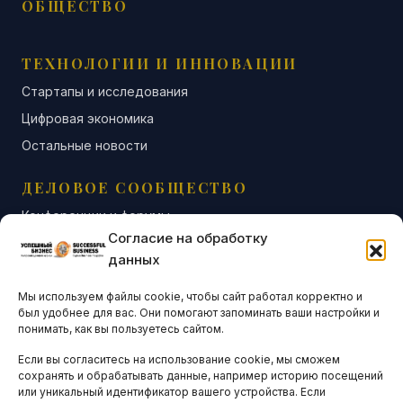
ОБЩЕСТВО
ТЕХНОЛОГИИ И ИННОВАЦИИ
Стартапы и исследования
Цифровая экономика
Остальные новости
ДЕЛОВОЕ СООБЩЕСТВО
Конференции и форумы
Согласие на обработку
Бизнес-клубы и ассоциации
данных
Остальные новости
Мы используем файлы cookie, чтобы сайт работал корректно и
АНАЛИТИКА И СТАТИСТИКА
был удобнее для вас. Они помогают запоминать ваши настройки и
понимать, как вы пользуетесь сайтом.
Если вы согласитесь на использование cookie, мы сможем
ARTICLES IN ENGLISH
сохранять и обрабатывать данные, например историю посещений
или уникальный идентификатор вашего устройства. Если