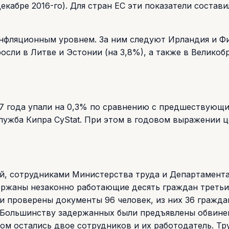
декабре 2016-го). Для стран ЕС эти показатели состави
инфляционным уровнем. За ним следуют Ирландия и Ф
росли в Литве и Эстонии (на 3,8%), а также в Великоб
17 года упали на 0,3% по сравнению с предшествующ
лужба Кипра CyStat. При этом в годовом выражении 
ей, сотрудниками Министерства труда и Департамент
ержаны незаконно работающие десять граждан третьи
ли проверены документы 96 человек, из них 36 гражда
. Большинству задержанных были предъявлены обвине
том остались двое сотрудников и их работодатель. Тр