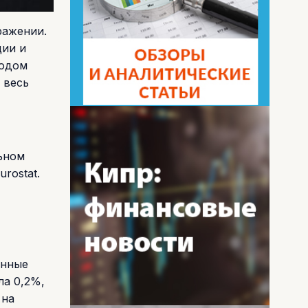
ражении.
ции и
годом
 весь
льном
rostat.
анные
ла 0,2%,
 на