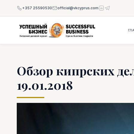
+357 25590530
official@vkcyprus.com
ГЛ
Обзор кипрских де
19.01.2018