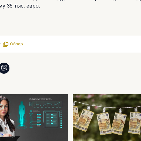
у 35 тыс. евро.
л.
Обзор