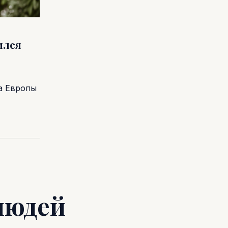
ился
а Европы
людей