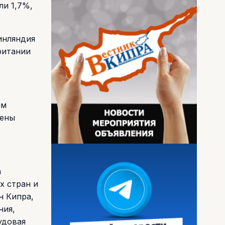
ли 1,7%,
инляндия
ритании
им
цены
а
х стран и
н Кипра,
ния,
удовая