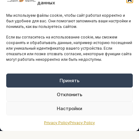
данных
Остальные новости
Мы используем файлы cookie, чтобы сайт работал корректно и
АНАЛИТИКА И СТАТИСТИКА
был удобнее для вас. Они помогают запоминать ваши настройки и
понимать, как вы пользуетесь сайтом.
Если вы согласитесь на использование cookie, мы сможем
ARTICLES IN ENGLISH
сохранять и обрабатывать данные, например историю посещений
или уникальный идентификатор вашего устройства. Если
отказаться или позже отозвать согласие, некоторые функции сайта
могут работать некорректно или быть недоступны.
НАВИГАЦИЯ
Архив материалов
Рекламные услуги
Принять
Оплата онлайн
Отклонить
ПРАВОВАЯ ИНФОРМАЦИЯ
Настройки
Terms And Conditions
Privacy Policy
Privacy Policy
Privacy Policy
About