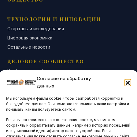
ТЕХНОЛОГИИ И ИННОВАЦИИ
Стартапы и исследования
Цифровая экономика
Остальные новости
ДЕЛОВОЕ СООБЩЕСТВО
Конференции и форумы
Согласие на обработку
Бизнес-клубы и ассоциации
данных
Остальные новости
Мы используем файлы cookie, чтобы сайт работал корректно и
АНАЛИТИКА И СТАТИСТИКА
был удобнее для вас. Они помогают запоминать ваши настройки и
понимать, как вы пользуетесь сайтом.
Если вы согласитесь на использование cookie, мы сможем
ARTICLES IN ENGLISH
сохранять и обрабатывать данные, например историю посещений
или уникальный идентификатор вашего устройства. Если
отказаться или позже отозвать согласие, некоторые функции сайта