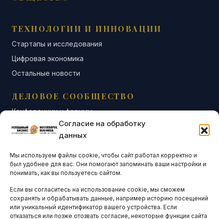
ТЕХНОЛОГИИ И ИННОВАЦИИ
Стартапы и исследования
Цифровая экономика
Остальные новости
ДЕЛОВОЕ СООБЩЕСТВО
Конференции и форумы
Согласие на обработку
Бизнес-клубы и ассоциации
данных
Остальные новости
Мы используем файлы cookie, чтобы сайт работал корректно и
АНАЛИТИКА И СТАТИСТИКА
был удобнее для вас. Они помогают запоминать ваши настройки и
понимать, как вы пользуетесь сайтом.
Если вы согласитесь на использование cookie, мы сможем
ARTICLES IN ENGLISH
сохранять и обрабатывать данные, например историю посещений
или уникальный идентификатор вашего устройства. Если
отказаться или позже отозвать согласие, некоторые функции сайта