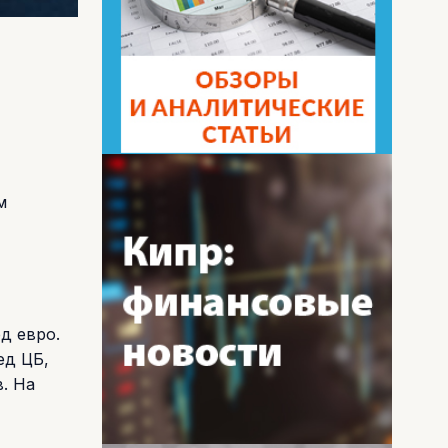
м
д евро.
ед ЦБ,
. На