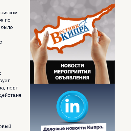
 низком
ря по
и было
о
с
вует
а, порт
 действия
новый