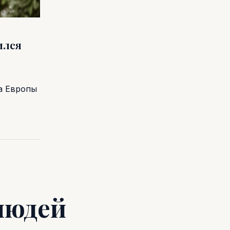
ился
а Европы
людей