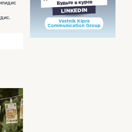
Пилидис
дис.