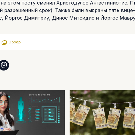
 на этом посту сменил Христодулос Ангастиниотис. 
й разрешенный срок). Также были выбраны пять вице-
с, Йоргос Димитриу, Динос Митсидис и Йоргос Мавру
.
Обзор