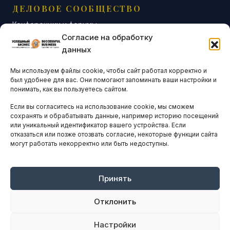
ДЕЛОВОЕ СООБЩЕСТВО
Конференции и форумы
Согласие на обработку
Бизнес-клубы и ассоциации
данных
Остальные новости
Мы используем файлы cookie, чтобы сайт работал корректно и
АНАЛИТИКА И СТАТИСТИКА
был удобнее для вас. Они помогают запоминать ваши настройки и
понимать, как вы пользуетесь сайтом.
Если вы согласитесь на использование cookie, мы сможем
ARTICLES IN ENGLISH
сохранять и обрабатывать данные, например историю посещений
или уникальный идентификатор вашего устройства. Если
отказаться или позже отозвать согласие, некоторые функции сайта
могут работать некорректно или быть недоступны.
НАВИГАЦИЯ
Архив материалов
Рекламные услуги
Принять
Оплата онлайн
Отклонить
ПРАВОВАЯ ИНФОРМАЦИЯ
Настройки