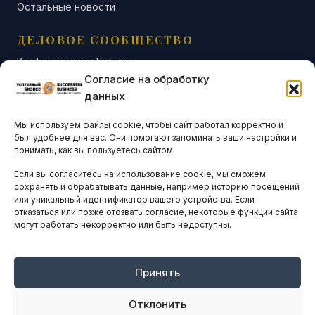
Остальные новости
ДЕЛОВОЕ СООБЩЕСТВО
Конференции и форумы
Согласие на обработку
Бизнес-клубы и ассоциации
данных
Остальные новости
Мы используем файлы cookie, чтобы сайт работал корректно и
АНАЛИТИКА И СТАТИСТИКА
был удобнее для вас. Они помогают запоминать ваши настройки и
понимать, как вы пользуетесь сайтом.
Если вы согласитесь на использование cookie, мы сможем
ARTICLES IN ENGLISH
сохранять и обрабатывать данные, например историю посещений
или уникальный идентификатор вашего устройства. Если
отказаться или позже отозвать согласие, некоторые функции сайта
могут работать некорректно или быть недоступны.
НАВИГАЦИЯ
Архив материалов
Рекламные услуги
Принять
Оплата онлайн
Отклонить