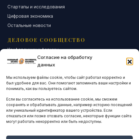
Стартапы и исследования
Цифровая экономика
Остальные новости
ДЕЛОВОЕ СООБЩЕСТВО
Конференции и форумы
Согласие на обработку
Бизнес-клубы и ассоциации
данных
Остальные новости
Мы используем файлы cookie, чтобы сайт работал корректно и
АНАЛИТИКА И СТАТИСТИКА
был удобнее для вас. Они помогают запоминать ваши настройки и
понимать, как вы пользуетесь сайтом.
Если вы согласитесь на использование cookie, мы сможем
ARTICLES IN ENGLISH
сохранять и обрабатывать данные, например историю посещений
или уникальный идентификатор вашего устройства. Если
отказаться или позже отозвать согласие, некоторые функции сайта
могут работать некорректно или быть недоступны.
НАВИГАЦИЯ
Архив материалов