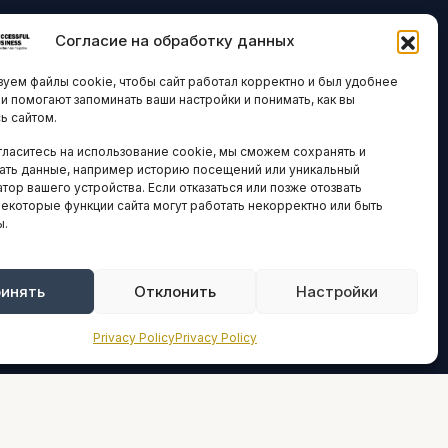
Согласие на обработку данных
ЛОГИИ И
ARTICLES IN
уем файлы cookie, чтобы сайт работал корректно и был удобнее
ВАЦИИ
ENGLISH
ни помогают запоминать ваши настройки и понимать, как вы
ь сайтом.
 исследования
гласитесь на использование cookie, мы сможем сохранять и
кономика
НАВИГАЦИЯ
ать данные, например историю посещений или уникальный
новости
тор вашего устройства. Если отказаться или позже отозвать
Архив материалов
некоторые функции сайта могут работать некорректно или быть
ы.
Рекламные услуги
ОЕ
ЕСТВО
Оплата онлайн
и и форумы
инять
Отклонить
Настройки
ПРАВОВАЯ
ы и ассоциации
ИНФОРМАЦИЯ
Privacy Policy
Privacy Policy
новости
Terms And Conditions
Privacy Policy
ТИКА И
СТИКА
About
Sources We Use