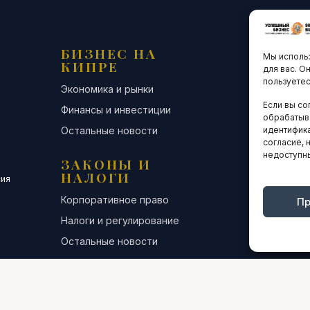
БИЗНЕС НА
ТЕХНО
Мы использ
КИПРЕ
ИННО
для вас. О
пользуетес
Экономика и рынки
Стартапы и
Если вы со
Финансы и инвестиции
Цифровая э
обрабатыв
Остальные новости
Остальные 
идентифика
согласие, 
недоступн
ЗАКОНЫ И
ДЕЛОВ
НАЛОГИ
СООБЩ
сия
Корпоративное право
Конференци
Пр
Налоги и регулирование
Бизнес-клуб
Остальные новости
Остальные 
ИНТЕРВЬЮ
АНАЛИ
СТАТИ