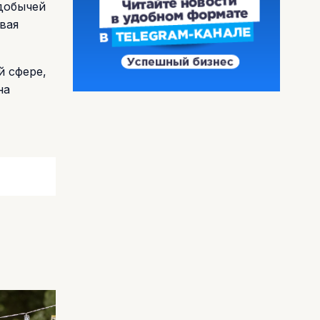
 добычей
вая
й сфере,
на