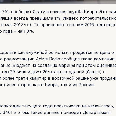
0,7%, сообщает Статистическая служба Кипра. Это на
нфляция всегда превышала 1%. Индекс потребительских
70 в мае 2017-го). По сравнению с июнем 2016 года инд
 года – на 1,3%.
делать «жемчужиной региона», продается по цене от
ью радиостанции Active Radio сообщил глава компании
танис. Бюджет на создание марины при этом оценивае
тво 29 вилл и двух 26-этажных зданий (башен) с
 более трети квартир в восточной башне уже продан
о инвесторов как с Кипра, так и из России.
олугодии текущего года практически не изменилось,
до 6401 в этом. Такие данные приводит Департамент