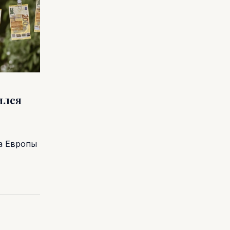
ился
а Европы