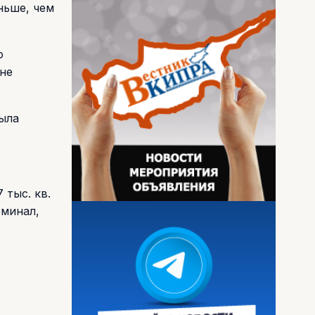
ньше, чем
ю
 не
была
тыс. кв.
рминал,