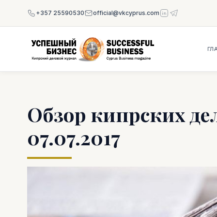
+357 25590530
official@vkcyprus.com
ГЛ
Обзор кипрских де
07.07.2017