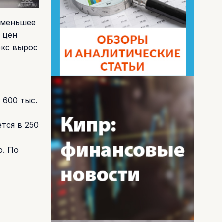
именьшее
 цен
екс вырос
 600 тыс.
-
тся в 250
о. По