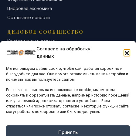
Цифровая экономика
Остальные новости
ДЕЛОВОЕ СООБЩЕСТВО
Конференции и форумы
Согласие на обработку
Бизнес-клубы и ассоциации
данных
Остальные новости
Мы используем файлы cookie, чтобы сайт работал корректно и
АНАЛИТИКА И СТАТИСТИКА
был удобнее для вас. Они помогают запоминать ваши настройки и
понимать, как вы пользуетесь сайтом.
Если вы согласитесь на использование cookie, мы сможем
ARTICLES IN ENGLISH
сохранять и обрабатывать данные, например историю посещений
или уникальный идентификатор вашего устройства. Если
отказаться или позже отозвать согласие, некоторые функции сайта
могут работать некорректно или быть недоступны.
НАВИГАЦИЯ
Архив материалов
Рекламные услуги
Принять