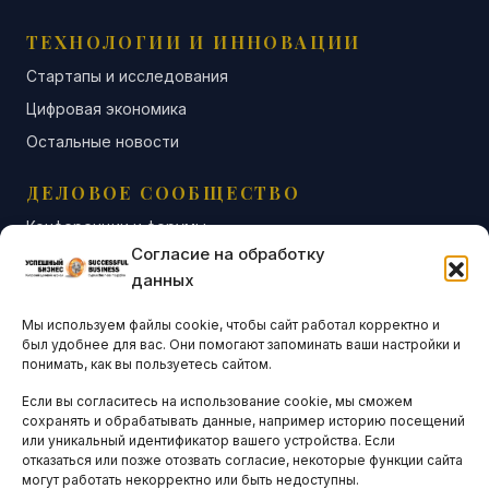
ТЕХНОЛОГИИ И ИННОВАЦИИ
Стартапы и исследования
Цифровая экономика
Остальные новости
ДЕЛОВОЕ СООБЩЕСТВО
Конференции и форумы
Согласие на обработку
Бизнес-клубы и ассоциации
данных
Остальные новости
Мы используем файлы cookie, чтобы сайт работал корректно и
АНАЛИТИКА И СТАТИСТИКА
был удобнее для вас. Они помогают запоминать ваши настройки и
понимать, как вы пользуетесь сайтом.
Если вы согласитесь на использование cookie, мы сможем
ARTICLES IN ENGLISH
сохранять и обрабатывать данные, например историю посещений
или уникальный идентификатор вашего устройства. Если
отказаться или позже отозвать согласие, некоторые функции сайта
могут работать некорректно или быть недоступны.
НАВИГАЦИЯ