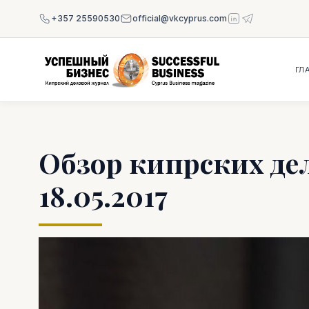
+357 25590530
official@vkcyprus.com
ГЛ
Обзор кипрских де
18.05.2017