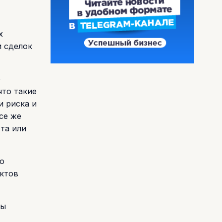
х
и сделок
е
что такие
и риска и
се же
та или
о
актов
бы