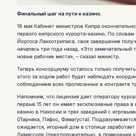
Финальный шаг на пути к казино.
18 мая Кабинет министров Кипра окончательно
первого кипрского курорта-казино. По словам
Йоргоса Лаккотриписа, свое завершение получ
началась три года назад. «Это замечательный 
новые рабочие места», – сказал министр.
Теперь консорциуму осталось только получить
этого за ходом работ будет наблюдать коорди
соблюдением всех прописанных в контракте тр
Напомним, что лицензия дает оператору курорт
первые 15 лет он имеет эксклюзивные права в
казино в Никосии и трех заведений с игровым
(Ларнака, Пафос, Фамагуста). Подразумевается
ожидается, игорный дом в столице заработает 
Лимассоле (предположительно, в помещении клу