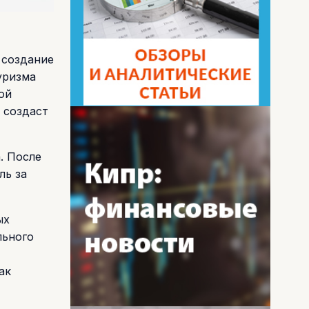
 создание
уризма
ой
 создаст
. После
ль за
ых
льного
ак