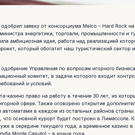
 одобрил заявку от консорциума Melco – Hard Rock на
 министра энергетики, торговли, промышленности и т
ила амбициозная идея, работа над реализацией котор
проект, который обогатит наш туристический сектор и
 одобрение Управления по вопросам игорного бизнеса
национный комитет, в задачи которого входит контро
ебований и условий.
а-казино право на работу в течение 30 лет, из котор
 игорной сфере. Также оговорено открытие дополните
и автоматами в каждом из остальных районов страны
, что основной курорт будет построен в Лимассоле. К
уже в середине текущего года, а временное казино в
ба Monte Caputo) – в конце года.