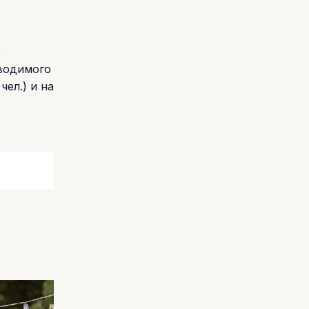
,
оводимого
ел.) и на