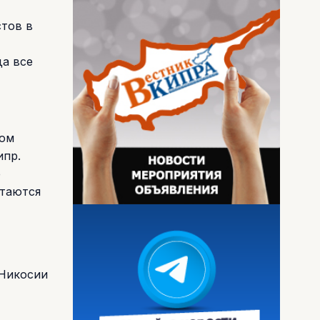
стов в
да все
ком
ипр.
е
стаются
 Никосии