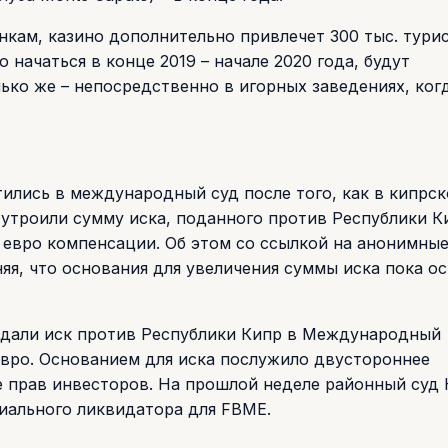
нкам, казино дополнительно привлечет 300 тыс. тури
 начаться в конце 2019 – начале 2020 года, будут
ько же – непосредственно в игорных заведениях, ког
тились в международный суд после того, как в кипрс
 утроили сумму иска, поданного против Республики К
д евро компенсации. Об этом со ссылкой на анонимны
няя, что основания для увеличения суммы иска пока о
одали иск против Республики Кипр в Международный
евро. Основанием для иска послужило двустороннее
 прав инвесторов. На прошлой неделе районный суд
иального ликвидатора для FBME.