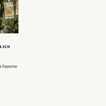
ился
а Европы