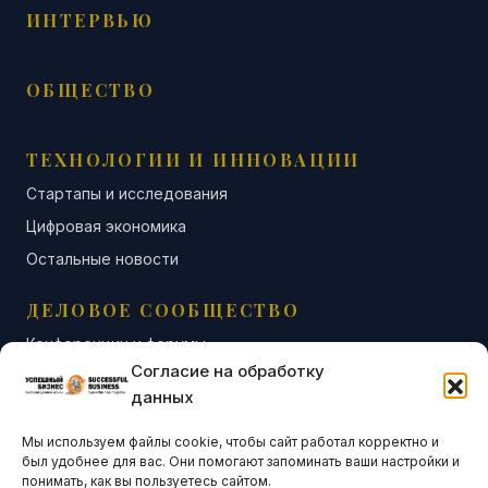
ИНТЕРВЬЮ
ОБЩЕСТВО
ТЕХНОЛОГИИ И ИННОВАЦИИ
Стартапы и исследования
Цифровая экономика
Остальные новости
ДЕЛОВОЕ СООБЩЕСТВО
Конференции и форумы
Согласие на обработку
Бизнес-клубы и ассоциации
данных
Остальные новости
Мы используем файлы cookie, чтобы сайт работал корректно и
АНАЛИТИКА И СТАТИСТИКА
был удобнее для вас. Они помогают запоминать ваши настройки и
понимать, как вы пользуетесь сайтом.