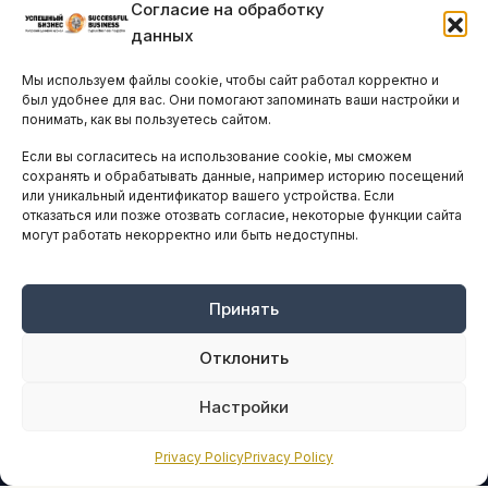
Согласие на обработку
Бизнес-клубы и ассоциации
данных
Остальные новости
Мы используем файлы cookie, чтобы сайт работал корректно и
АНАЛИТИКА И СТАТИСТИКА
был удобнее для вас. Они помогают запоминать ваши настройки и
понимать, как вы пользуетесь сайтом.
Если вы согласитесь на использование cookie, мы сможем
ARTICLES IN ENGLISH
сохранять и обрабатывать данные, например историю посещений
или уникальный идентификатор вашего устройства. Если
отказаться или позже отозвать согласие, некоторые функции сайта
могут работать некорректно или быть недоступны.
НАВИГАЦИЯ
Архив материалов
Рекламные услуги
Принять
Оплата онлайн
Отклонить
ПРАВОВАЯ ИНФОРМАЦИЯ
Настройки
Terms And Conditions
Privacy Policy
Privacy Policy
Privacy Policy
About