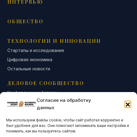
ИНТЕРВЬЮ
ОБЩЕСТВО
ТЕХНОЛОГИИ И ИННОВАЦИИ
Стартапы и исследования
Цифровая экономика
Остальные новости
ДЕЛОВОЕ СООБЩЕСТВО
Конференции и форумы
Согласие на обработку
Бизнес-клубы и ассоциации
данных
Остальные новости
Мы используем файлы cookie, чтобы сайт работал корректно и
АНАЛИТИКА И СТАТИСТИКА
был удобнее для вас. Они помогают запоминать ваши настройки и
понимать, как вы пользуетесь сайтом.