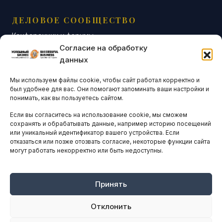
ДЕЛОВОЕ СООБЩЕСТВО
Конференции и форумы
Согласие на обработку
Бизнес-клубы и ассоциации
данных
Остальные новости
Мы используем файлы cookie, чтобы сайт работал корректно и
АНАЛИТИКА И СТАТИСТИКА
был удобнее для вас. Они помогают запоминать ваши настройки и
понимать, как вы пользуетесь сайтом.
Если вы согласитесь на использование cookie, мы сможем
ARTICLES IN ENGLISH
сохранять и обрабатывать данные, например историю посещений
или уникальный идентификатор вашего устройства. Если
отказаться или позже отозвать согласие, некоторые функции сайта
НАВИГАЦИЯ
могут работать некорректно или быть недоступны.
Архив материалов
Рекламные услуги
Принять
Оплата онлайн
Отклонить
ПРАВОВАЯ ИНФОРМАЦИЯ