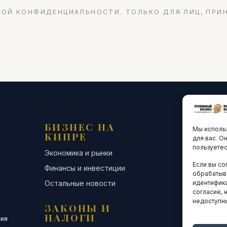
ОЙ КОНФИДЕНЦИАЛЬНОСТИ. ТОЛЬКО ДЛЯ ЛИЦ, ПРИ
БИЗНЕС НА
ТЕХНО
Мы использ
КИПРЕ
ИННО
для вас. О
пользуетес
Экономика и рынки
Стартапы и
Если вы со
Финансы и инвестиции
Цифровая э
обрабатыв
Остальные новости
Остальные 
идентифика
согласие, 
недоступн
ЗАКОНЫ И
ДЕЛОВ
НАЛОГИ
СООБЩ
сия