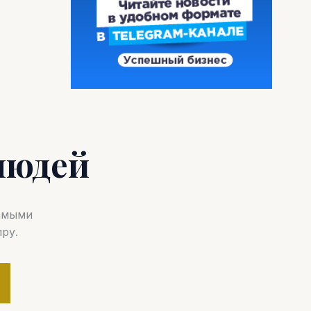
людей
самыми
ру.