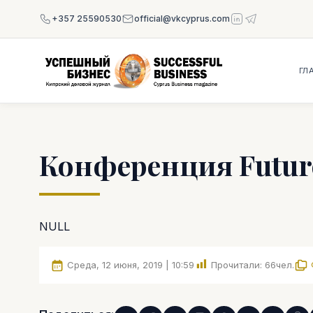
+357 25590530
official@vkcyprus.com
ГЛ
Конференция Future 
NULL
Среда, 12 июня, 2019 | 10:59
Прочитали:
66
чел.