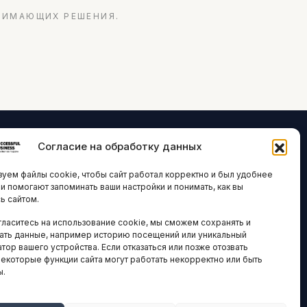
НИМАЮЩИХ РЕШЕНИЯ.
Согласие на обработку данных
ЛОГИИ И
ARTICLES IN
уем файлы cookie, чтобы сайт работал корректно и был удобнее
ВАЦИИ
ENGLISH
ни помогают запоминать ваши настройки и понимать, как вы
ь сайтом.
 исследования
гласитесь на использование cookie, мы сможем сохранять и
кономика
НАВИГАЦИЯ
ать данные, например историю посещений или уникальный
новости
тор вашего устройства. Если отказаться или позже отозвать
Архив материалов
некоторые функции сайта могут работать некорректно или быть
ы.
Рекламные услуги
ОЕ
ЕСТВО
Оплата онлайн