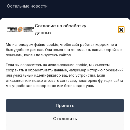
Остальные новости
АНАЛИТИКА И СТАТИСТИКА
Согласие на обработку
данных
ARTICLES IN ENGLISH
Мы используем файлы cookie, чтобы сайт работал корректно и
был удобнее для вас. Они помогают запоминать ваши настройки и
понимать, как вы пользуетесь сайтом.
НАВИГАЦИЯ
Если вы согласитесь на использование cookie, мы сможем
Архив материалов
сохранять и обрабатывать данные, например историю посещений
Рекламные услуги
или уникальный идентификатор вашего устройства. Если
отказаться или позже отозвать согласие, некоторые функции сайта
Оплата онлайн
могут работать некорректно или быть недоступны.
ПРАВОВАЯ ИНФОРМАЦИЯ
Принять
Terms And Conditions
Privacy Policy
Отклонить
About