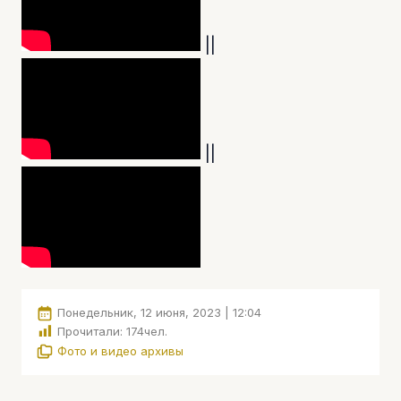
||
||
Понедельник, 12 июня, 2023 | 12:04
Прочитали:
174
чел.
Фото и видео архивы