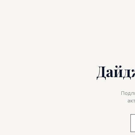
Дайд
Подпи
ак