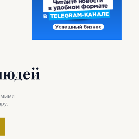
людей
самыми
ру.