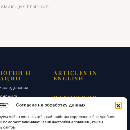
НИМАЮЩИХ РЕШЕНИЯ.
ЛОГИИ И
ARTICLES IN
ВАЦИИ
ENGLISH
 исследования
кономика
НАВИГАЦИЯ
Согласие на обработку данных
новости
Архив материалов
Рекламные услуги
уем файлы cookie, чтобы сайт работал корректно и был удобнее
ОЕ
ни помогают запоминать ваши настройки и понимать, как вы
ЕСТВО
Оплата онлайн
ь сайтом.