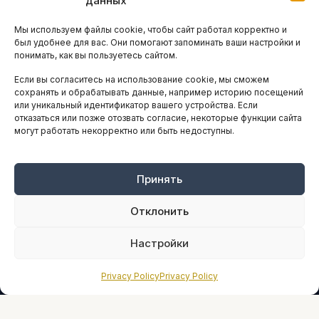
данных
Остальные новости
Мы используем файлы cookie, чтобы сайт работал корректно и
АНАЛИТИКА И СТАТИСТИКА
был удобнее для вас. Они помогают запоминать ваши настройки и
понимать, как вы пользуетесь сайтом.
Если вы согласитесь на использование cookie, мы сможем
ARTICLES IN ENGLISH
сохранять и обрабатывать данные, например историю посещений
или уникальный идентификатор вашего устройства. Если
отказаться или позже отозвать согласие, некоторые функции сайта
могут работать некорректно или быть недоступны.
НАВИГАЦИЯ
Архив материалов
Рекламные услуги
Принять
Оплата онлайн
Отклонить
ПРАВОВАЯ ИНФОРМАЦИЯ
Настройки
Terms And Conditions
Privacy Policy
Privacy Policy
Privacy Policy
About
Sources We Use