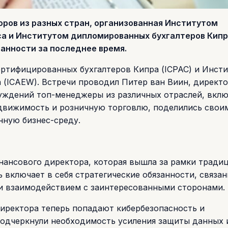
ров из разных стран, организованная Институтом
а и Институтом дипломированных бухгалтеров Кипра
анности за последнее время.
ртифицированных бухгалтеров Кипра (ICPAC) и Инст
 (ICAEW). Встречи проводил Питер ван Виин, директ
суждений топ-менеджеры из различных отраслей, вклю
недвижимость и розничную торговлю, поделились свои
ную бизнес-среду.
нансового директора, которая вышла за рамки тради
 включает в себя стратегические обязанности, связан
и взаимодействием с заинтересованными сторонами.
директора теперь попадают кибербезопасность и
подчеркнули необходимость усиления защиты данных 