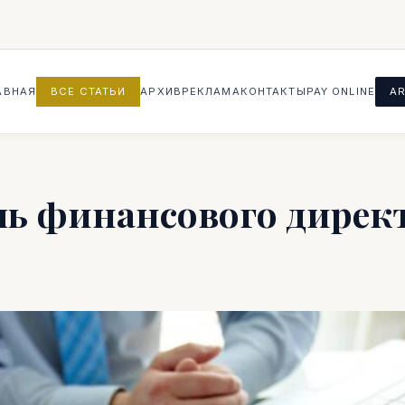
АВНАЯ
ВСЕ СТАТЬИ
АРХИВ
РЕКЛАМА
КОНТАКТЫ
PAY ONLINE
AR
ль финансового дирек