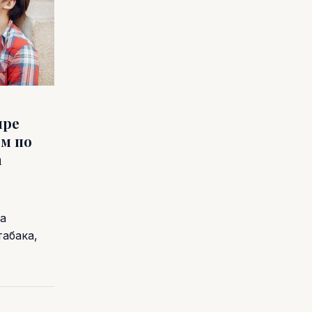
пре
ем по
а
а
абака,