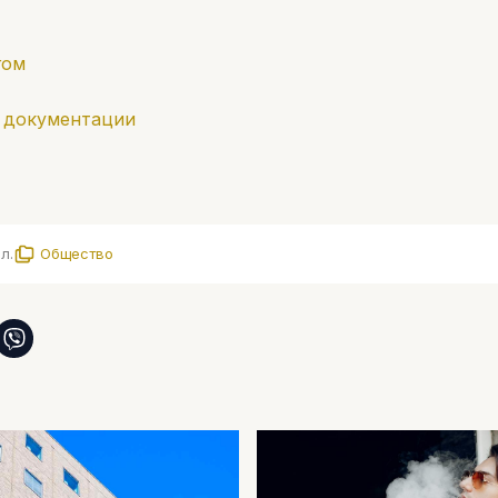
гом
в документации
л.
Общество