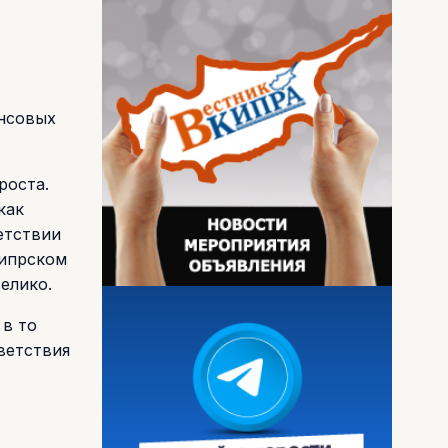
ансовых
роста.
как
етствии
кипрском
елико.
 в то
ветствия