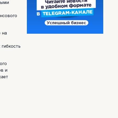
выми
ансового
 на
 гибкость
ого
ов и
жает