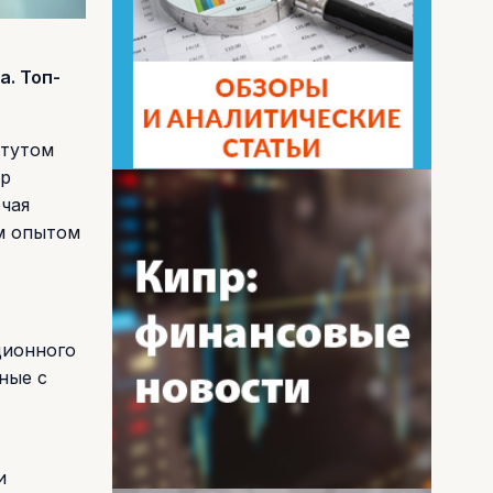
. Топ-
итутом
ор
чая
м опытом
ционного
ные с
и