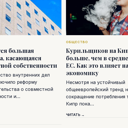
ОБЩЕСТВО
тся большая
Курильщиков на Ки
а, касающаяся
больше, чем в средн
тной собственности
ЕС. Как это влияет н
экономику
ство внутренних дел
лючило реформу
Несмотря на устойчивый
тельства о совместной
общеевропейский тренд н
ности и…
сокращение потребления т
Кипр пока…
ЧИТАТЬ →