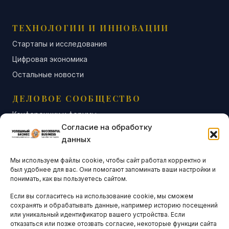
ТЕХНОЛОГИИ И ИННОВАЦИИ
Стартапы и исследования
Цифровая экономика
Остальные новости
ДЕЛОВОЕ СООБЩЕСТВО
Конференции и форумы
Согласие на обработку
Бизнес-клубы и ассоциации
данных
Остальные новости
Мы используем файлы cookie, чтобы сайт работал корректно и
АНАЛИТИКА И СТАТИСТИКА
был удобнее для вас. Они помогают запоминать ваши настройки и
понимать, как вы пользуетесь сайтом.
Если вы согласитесь на использование cookie, мы сможем
ARTICLES IN ENGLISH
сохранять и обрабатывать данные, например историю посещений
или уникальный идентификатор вашего устройства. Если
отказаться или позже отозвать согласие, некоторые функции сайта