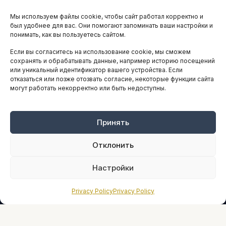
Остальные новости
Мы используем файлы cookie, чтобы сайт работал корректно и
АНАЛИТИКА И СТАТИСТИКА
был удобнее для вас. Они помогают запоминать ваши настройки и
понимать, как вы пользуетесь сайтом.
Если вы согласитесь на использование cookie, мы сможем
ARTICLES IN ENGLISH
сохранять и обрабатывать данные, например историю посещений
или уникальный идентификатор вашего устройства. Если
отказаться или позже отозвать согласие, некоторые функции сайта
могут работать некорректно или быть недоступны.
НАВИГАЦИЯ
Архив материалов
Рекламные услуги
Принять
Оплата онлайн
Отклонить
ПРАВОВАЯ ИНФОРМАЦИЯ
Настройки
Terms And Conditions
Privacy Policy
Privacy Policy
Privacy Policy
About
Sources We Use