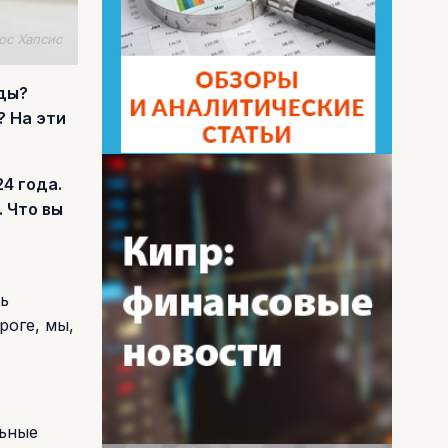
ос Хапсис
оды?
? На эти
4 года.
 Что вы
ть
роге, мы,
льные