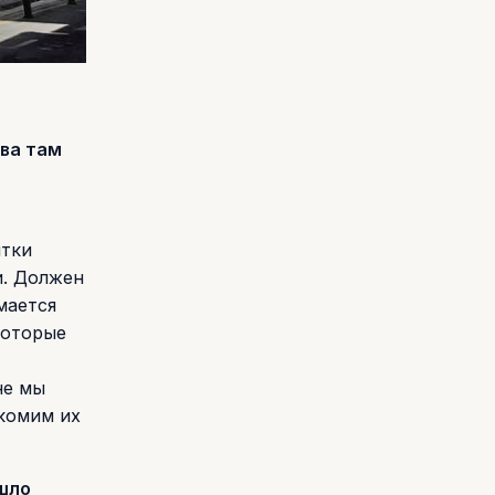
ва там
ятки
и. Должен
мается
которые
не мы
комим их
ошло