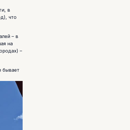
и, в
д), что
алей – в
шая на
ородах) –
е бывает