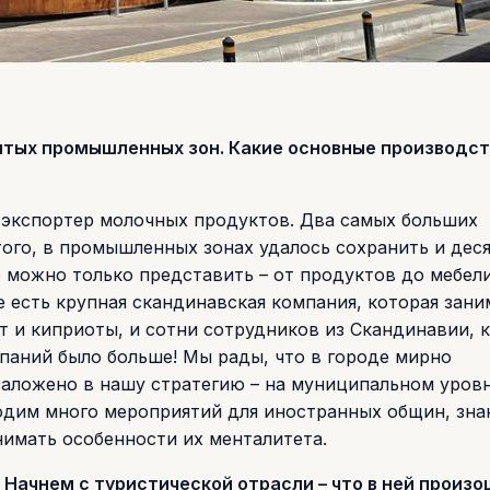
итых промышленных зон. Какие основные производст
 экспортер молочных продуктов. Два самых больших
того, в промышленных зонах удалось сохранить и дес
 можно только представить – от продуктов до мебел
е есть крупная скандинавская компания, которая зани
т и киприоты, и сотни сотрудников из Скандинавии, 
мпаний было больше! Мы рады, что в городе мирно
заложено в нашу стратегию – на муниципальном уров
дим много мероприятий для иностранных общин, зна
нимать особенности их менталитета.
Начнем с туристической отрасли – что в ней произ