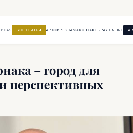
АВНАЯ
ВСЕ СТАТЬИ
АРХИВ
РЕКЛАМА
КОНТАКТЫ
PAY ONLINE
AR
рнака – город для
 и перспективных