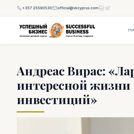
+357 25590530
official@vkcyprus.com
ГЛ
Андреас Вирас: «Ла
интересной жизни
инвестиций»