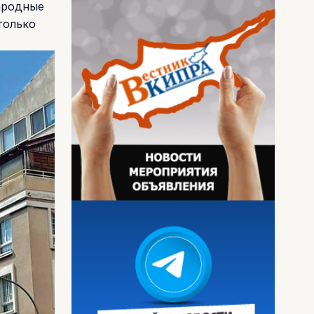
ародные
только