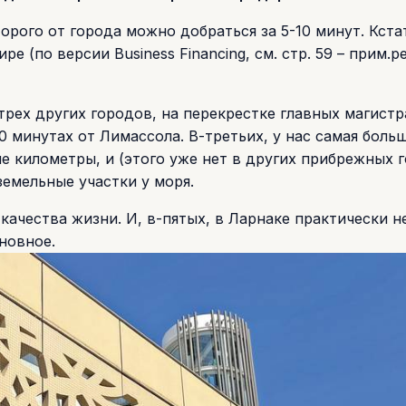
рого от города можно добраться за 5-10 минут. Кстат
е (по версии Business Financing, см. стр. 59 – прим.ре
рех других городов, на перекрестке главных магистр
0 минутах от Лимассола. В-третьих, у нас самая боль
е километры, и (этого уже нет в других прибрежных г
земельные участки у моря.
качества жизни. И, в-пятых, в Ларнаке практически н
новное.