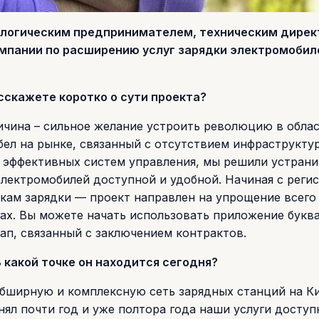
ологическим предпринимателем, техническим дирек
омпании по расширению услуг зарядки электромобил
сскажете коротко о сути проекта?
ричина – сильное желание устроить революцию в обла
бел на рынке, связанный с отсутствием инфраструкту
 эффективных систем управления, мы решили устрани
электромобилей доступной и удобной. Начиная с реги
кам зарядки — проект направлен на упрощение всего
гах. Вы можете начать использовать приложение букв
тап, связанный с заключением контрактов.
 какой точке он находится сегодня?
обширную и комплексную сеть зарядных станций на Ки
нял почти год и уже полтора года наши услуги досту