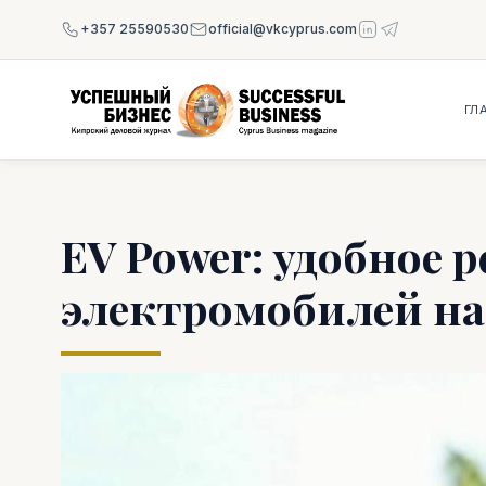
+357 25590530
official@vkcyprus.com
ГЛ
EV Power: удобное 
электромобилей на