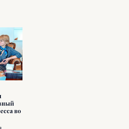
и
ёзный
есса во
я