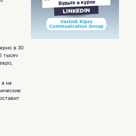
об
ерно в 30
5 тысяч
евро,
 а на
рические
составит