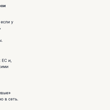
вои
 если у
ь
ы.
 ЕС и,
кими
ивые»
о в сеть.