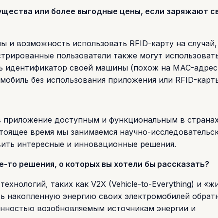
ущества или более выгодные цены, если заряжают с
ы и возможность использовать RFID-карту на случай,
стрированные пользователи также могут использоват
ть идентификатор своей машины (похож на MAC-адрес
омобиль без использования приложения или RFID-карт
в приложение доступным и функциональным в странах
астоящее время мы занимаемся научно-исследовательс
вить интересные и инновационные решения.
е-то решения, о которых вы хотели бы рассказать?
нологий, таких как V2X (Vehicle-to-Everything) и «ж
ь накопленную энергию своих электромобилей обратн
енностью возобновляемым источникам энергии и