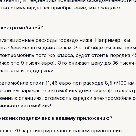
 а значит, и тенденцию повышения осведомленности 
ьство стимулирует их приобретение, мы ожидаем
электромобилей?
уатационные расходы гораздо ниже. Например, вы
ь с бензиновым двигателем. Это обойдется вам прим
лектромобиль того же класса, будет стоить порядка 4
час это 9 тысяч евро). Это снижает цену до 36 тысяч 
асности и поддержки.
втомобиле стоит 11,46 евро при расходе 8,5 л/100 км,
 (если вы заряжаете автомобиль дома через фотоэлект
твенных станциях, стоимость зарядки электромобиля 
зинового автомобиля!
о из них подключено к вашему приложению?
 более 70 зарегистрировано в нашем приложении.