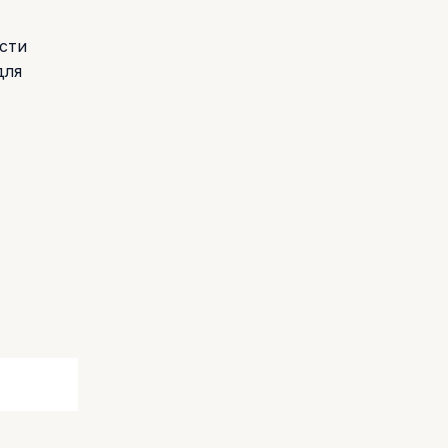
сти
для