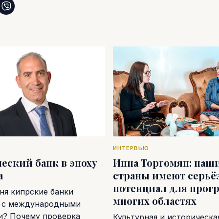
ИНТЕРВЬЮ
еский банк в эпоху
Инна Торгомян: наш
а
страны имеют серь
потенциал для прогр
ня кипрские банки
многих областях
 с международными
и? Почему проверка
Культурная и историческа