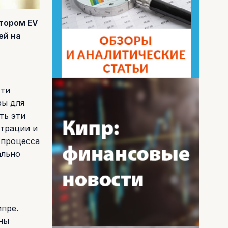
тором EV
ей на
сти
ры для
ть эти
страции и
 процесса
ально
пре.
пны