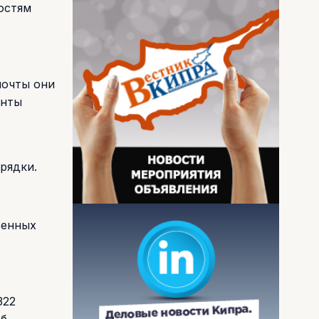
остям
почты они
анты
рядки.
венных
322