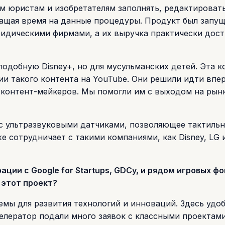
м юристам и изобретателям заполнять, редактировать
ращая время на данные процедуры. Продукт был запу
ридическими фирмами, а их выручка практически дост
подобную Disney+, но для мусульманских детей. Эта к
и такого контента на YouTube. Они решили идти впер
 контент-мейкеров. Мы помогли им с выходом на рын
 с ультразвуковыми датчиками, позволяющее тактиль
 сотрудничает с такими компаниями, как Disney, LG 
ации с Google for Startups, GDCy, и рядом игровых фо
 этот проект?
ы для развития технологий и инноваций. Здесь удо
селератор подали много заявок с классными проектами