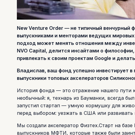
New Venture Order — не типичный венчурный
выпускниками и менторами ведущих мировых 
подход может менять отношения между инве
NVO Capital, делится инсайтами о философии,
привлекать к своим проектам Google и делат
Владислав, ваш фонд успешно инвестирует в
выпускники топовых акселераторов Силиконов
История фонда — это отражение нашего пути к
необычный: я, технарь из Бауманки, всегда б
запустил стартап — умную кормушку для живот
перед выбором: уезжать в США или развивать 
Мы создали акселератор Физтех.Старт на баз
выпускников МФТИ, которые также были заинт