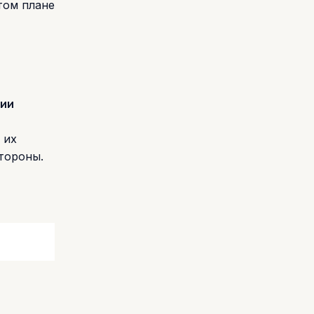
том плане
гии
 их
тороны.