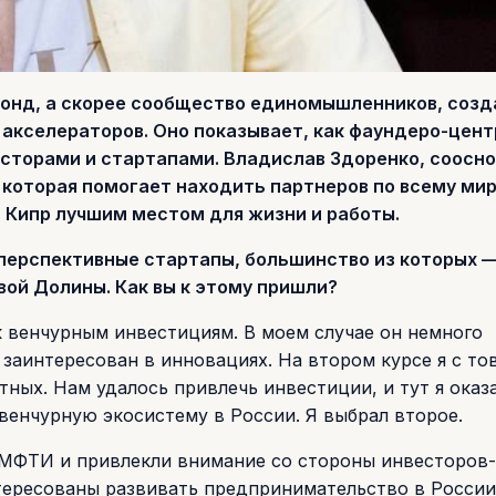
 фонд, а скорее сообщество единомышленников, соз
акселераторов. Оно показывает, как фаундеро-цен
сторами и стартапами. Владислав Здоренко, соосн
 которая помогает находить партнеров по всему мир
ь Кипр лучшим местом для жизни и работы.
 перспективные стартапы, большинство из которых 
ой Долины. Как вы к этому пришли?
 венчурным инвестициям. В моем случае он немного
ыл заинтересован в инновациях. На втором курсе я с т
ных. Нам удалось привлечь инвестиции, и тут я оказ
венчурную экосистему в России. Я выбрал второе.
е МФТИ и привлекли внимание со стороны инвесторов-
ересованы развивать предпринимательство в России