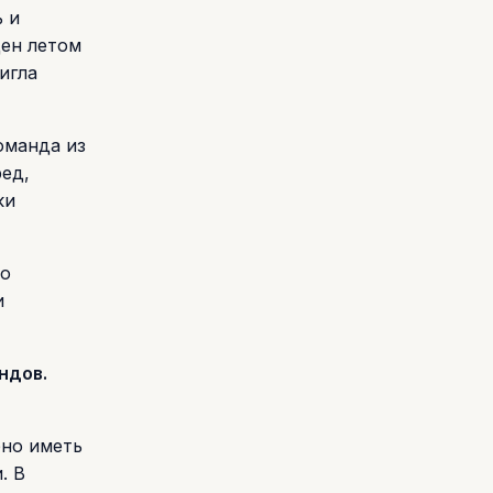
 и
щен летом
игла
оманда из
ед,
ки
но
и
ндов.
бно иметь
. В