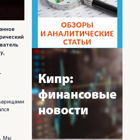
данное
трический
ователь
у,
—
оварищами
ался
. Мы