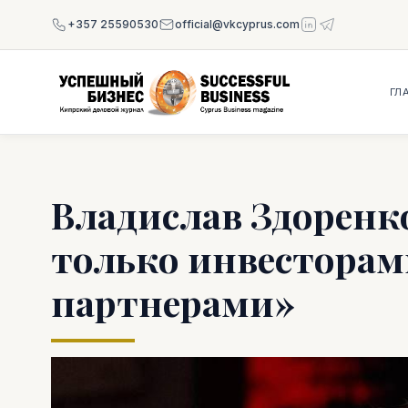
+357 25590530
official@vkcyprus.com
ГЛ
Владислав Здоренк
только инвесторам
партнерами»