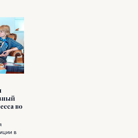
и
ёзный
есса во
я
иции в