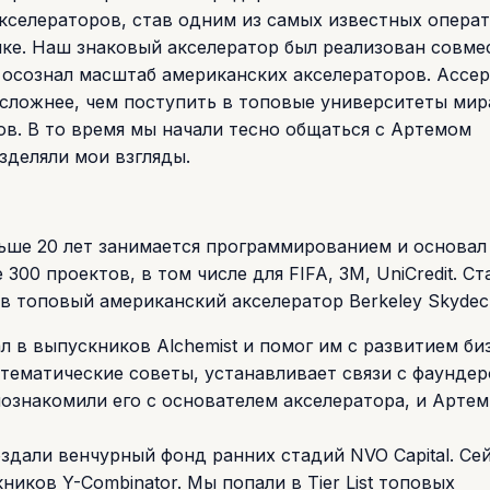
кселераторов, став одним из самых известных опера
ке. Наш знаковый акселератор был реализован совме
е осознал масштаб американских акселераторов. Accept
сложнее, чем поступить в топовые университеты мира
ов. В то время мы начали тесно общаться с Артемом
деляли мои взгляды.
больше 20 лет занимается программированием и основа
300 проектов, в том числе для FIFA, 3M, UniCredit. Ст
 топовый американский акселератор Berkeley Skydec
 в выпускников Alchemist и помог им с развитием би
т тематические советы, устанавливает связи с фаундер
познакомили его с основателем акселератора, и Артем
здали венчурный фонд ранних стадий NVO Capital. Сей
ников Y-Combinator. Мы попали в Tier List топовых