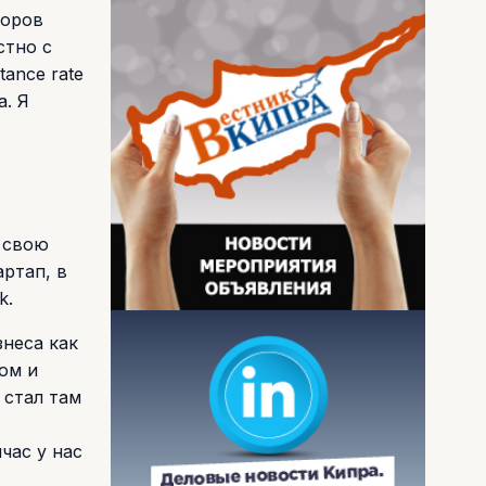
торов
стно с
ance rate
. Я
л свою
артап, в
k.
знеса как
ом и
 стал там
час у нас