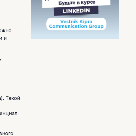
можно
и и
,
). Такой
тенциал
вного