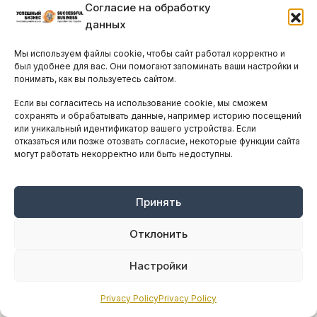
О ЗАБОТАХ ЭКСПАТОВ
Согласие на обработку
данных
— Что бы вы хотели сказать иностранным
Мы используем файлы cookie, чтобы сайт работал корректно и
бизнесменам на Кипре?
был удобнее для вас. Они помогают запоминать ваши настройки и
понимать, как вы пользуетесь сайтом.
— Я знаю, что наше правительство
Если вы согласитесь на использование cookie, мы сможем
стремится поддерживать бизнес. Мы
сохранять и обрабатывать данные, например историю посещений
помогаем и местным, и иностранным
или уникальный идентификатор вашего устройства. Если
отказаться или позже отозвать согласие, некоторые функции сайта
предпринимателям развивать их бизнес на
могут работать некорректно или быть недоступны.
Кипре.
Этот настрой правительства виден в том,
Принять
что президент проводит встречи с
Отклонить
иностранными инвесторами. Мы хотим
услышать их мнение, узнать, какие у них
Настройки
потребности, какие возникают проблемы
при релокации компаний на Кипр.
Privacy Policy
Privacy Policy