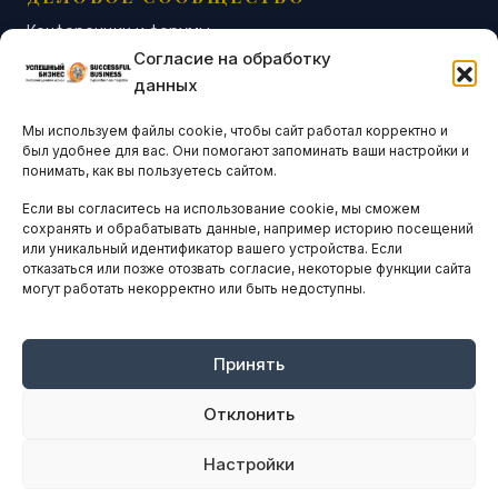
Конференции и форумы
Согласие на обработку
Бизнес-клубы и ассоциации
данных
Остальные новости
Мы используем файлы cookie, чтобы сайт работал корректно и
АНАЛИТИКА И СТАТИСТИКА
был удобнее для вас. Они помогают запоминать ваши настройки и
понимать, как вы пользуетесь сайтом.
Если вы согласитесь на использование cookie, мы сможем
ARTICLES IN ENGLISH
сохранять и обрабатывать данные, например историю посещений
или уникальный идентификатор вашего устройства. Если
отказаться или позже отозвать согласие, некоторые функции сайта
могут работать некорректно или быть недоступны.
НАВИГАЦИЯ
Архив материалов
Рекламные услуги
Принять
Оплата онлайн
Отклонить
ПРАВОВАЯ ИНФОРМАЦИЯ
Настройки
Terms And Conditions