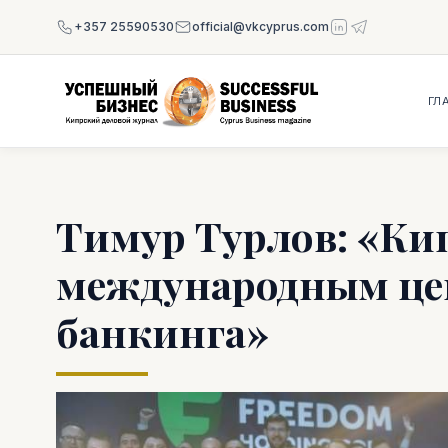
+357 25590530
official@vkcyprus.com
ГЛ
Тимур Турлов: «Ки
международным це
банкинга»