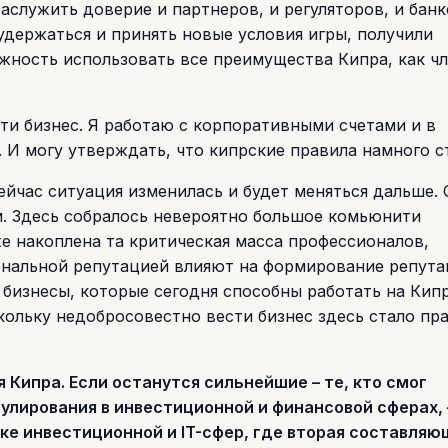
заслужить доверие и партнеров, и регуляторов, и банк
 удержаться и принять новые условия игры, получили
жность использовать все преимущества Кипра, как ч
ести бизнес. Я работаю с корпоративными счетами и в
. И могу утверждать, что кипрские правила намного с
йчас ситуация изменилась и будет меняться дальше. 
м. Здесь собралось невероятно большое комьюнити
е накоплена та критическая масса профессионалов,
ональной репутацией влияют на формирование репут
 бизнесы, которые сегодня способны работать на Кипр
ольку недобросовестно вести бизнес здесь стало пр
 Кипра. Если останутся сильнейшие – те, кто смог
лирования в инвестиционной и финансовой сферах, 
ке инвестиционной и IT-сфер, где вторая составляю