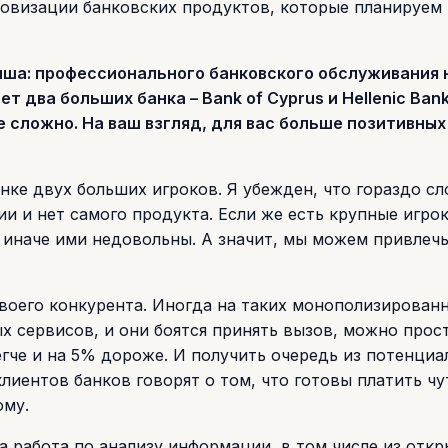
ровизации банковских продуктов, которые планируем
ниша: профессионального банковского обслуживания 
т два больших банка – Bank of Cyprus и Hellenic Bank
 сложно. На ваш взгляд, для вас больше позитивных
нке двух больших игроков. Я убежден, что гораздо с
и и нет самого продукта. Если же есть крупные игрок
и иначе ими недовольны. А значит, мы можем привлечь
своего конкурента. Иногда на таких монополизирован
ых сервисов, и они боятся принять вызов, можно прос
гче и на 5% дороже. И получить очередь из потенциа
иентов банков говорят о том, что готовы платить чу
ому.
а работа по анализу информации, в том числе из отк