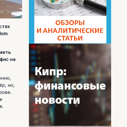
ур Турлов
стях
dom
иметь
офис на
енно,
р, но,
рове.
е
я.