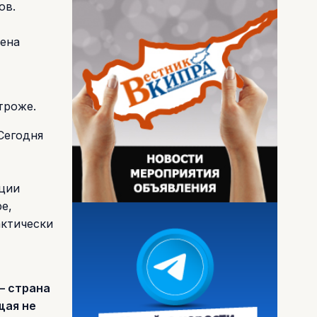
ов.
лена
троже.
Сегодня
ации
е,
актически
– страна
щая не