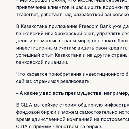
– Мы хорошо поняли, что экосистема серьезно
привлечение клиентов и расширить воронки п
Tradernet, работает над разработкой банковск
В Казахстане приложение Freedom Bank уже д
банковский или брокерский счет; управлять св
деньги во многие страны мира; пополнять брок
инвестиционным счетам; видеть свои кредиты 
успешный опыт Казахстана и на другие страны 
банковской лицензии.
Что касается приобретения инвестиционного б
сейчас стремимся реализовать.
– А какие у вас есть преимущества, например
В США мы сейчас строим обширную инфраструк
фондовой биржи и можем самостоятельно испол
время единственной компанией на постсоветск
США с прямым членством на бирже.