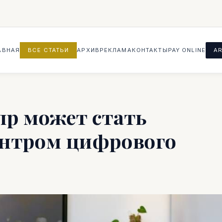
АВНАЯ
ВСЕ СТАТЬИ
АРХИВ
РЕКЛАМА
КОНТАКТЫ
PAY ONLINE
AR
пр может стать
нтром цифрового