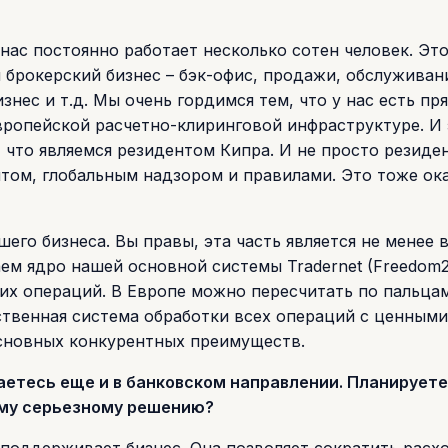
нас постоянно работает несколько сотен человек. Эт
 брокерский бизнес – бэк-офис, продажи, обслуживан
нес и т.д. Мы очень гордимся тем, что у нас есть пр
европейской расчетно-клиринговой инфраструктуре. И
 что являемся резидентом Кипра. И не просто резиден
том, глобальным надзором и правилами. Это тоже ок
его бизнеса. Вы правы, эта часть является не менее 
м ядро нашей основной системы Tradernet (Freedom2
ких операций. В Европе можно пересчитать по пальца
ственная система обработки всех операций с ценными
основных конкурентных преимуществ.
аетесь еще и в банковском направлении. Планируете
ому серьезному решению?