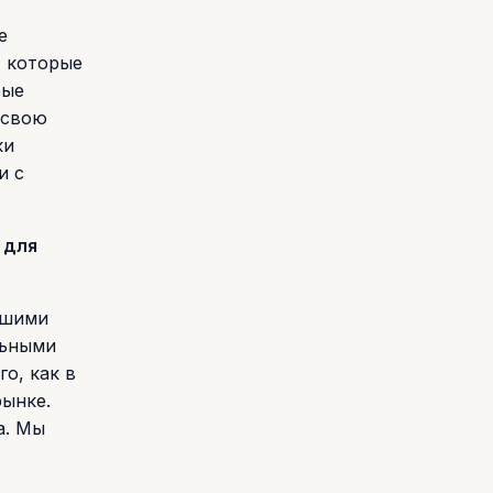
е
, которые
рые
 свою
ки
и с
 для
ашими
льными
о, как в
рынке.
а. Мы