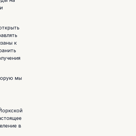
оды на
и
 открыть
равлять
язаны к
ранить
олучения
оторую мы
-Йоркской
астоящее
еление в