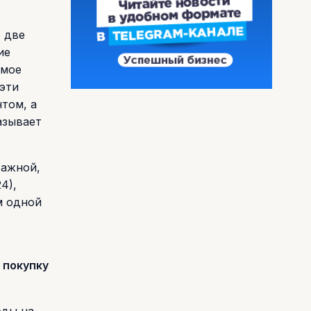
о две
ие
ямое
 эти
том, а
азывает
важной,
4),
м одной
 покупку