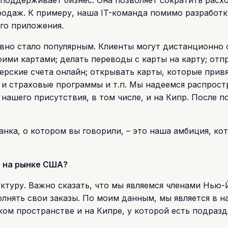
 поддерживает бизнес. Она позволяет сократить расх
родаж. К примеру, наша IT-команда помимо разработк
ого приложения.
авно стало популярным. Клиенты могут дистанционно
оими картами; делать переводы с карты на карту; отп
ерские счета онлайн; открывать карты, которые прив
и страховые программы и т.п. Мы надеемся распрост
нашего присутствия, в том числе, и на Кипр. После п
анка, о котором вы говорили, – это наша амбиция, к
, на рынке США?
туру. Важно сказать, что мы являемся членами Нью
нять свои заказы. По моим данным, мы является в н
ом пространстве и на Кипре, у которой есть подразд