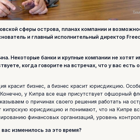
Тим
ковской сферы острова, планах компании и возможно
снователь и главный исполнительный директор Free
чна. Некоторые банки и крупные компании не хотят 
твуете, когда говорите на встречах, что у вас есть 
ия красит бизнес, а бизнес красит юрисдикцию. Особ
 Конечно, у Кипра все еще присутствует офшорный флё
казываем о причинах своего решения работать на ост
т кипрскую юрисдикцию и понимают, что на Кипре вс
лированию финансовых организаций, уровень контрол
я вас изменилось за это время?