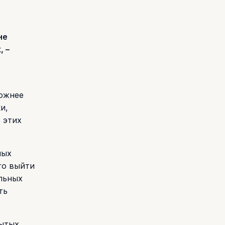
не
, –
ложнее
и,
 этих
ных
то выйти
льных
ть
рытых