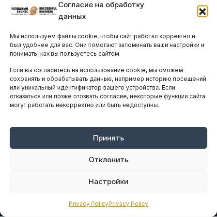
Согласие на обработку
Бизнес-клубы и ассоциации
данных
Остальные новости
Мы используем файлы cookie, чтобы сайт работал корректно и
АНАЛИТИКА И СТАТИСТИКА
был удобнее для вас. Они помогают запоминать ваши настройки и
понимать, как вы пользуетесь сайтом.
Если вы согласитесь на использование cookie, мы сможем
ARTICLES IN ENGLISH
сохранять и обрабатывать данные, например историю посещений
или уникальный идентификатор вашего устройства. Если
отказаться или позже отозвать согласие, некоторые функции сайта
могут работать некорректно или быть недоступны.
НАВИГАЦИЯ
Архив материалов
Рекламные услуги
Принять
Оплата онлайн
Отклонить
ПРАВОВАЯ ИНФОРМАЦИЯ
Настройки
Terms And Conditions
Privacy Policy
Privacy Policy
Privacy Policy