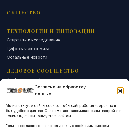
ОБЩЕСТВО
ТЕХНОЛОГИИ И ИННОВАЦИИ
Стартапы и исследования
Цифровая экономика
Остальные новости
ДЕЛОВОЕ СООБЩЕСТВО
Конференции и форумы
Согласие на обработку
Бизнес-клубы и ассоциации
данных
Остальные новости
Мы используем файлы cookie, чтобы сайт работал корректно и
АНАЛИТИКА И СТАТИСТИКА
был удобнее для вас. Они помогают запоминать ваши настройки и
понимать, как вы пользуетесь сайтом.
Если вы согласитесь на использование cookie, мы сможем
ARTICLES IN ENGLISH