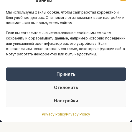
данных
Остальные новости
Мы используем файлы cookie, чтобы сайт работал корректно и
АНАЛИТИКА И СТАТИСТИКА
был удобнее для вас. Они помогают запоминать ваши настройки и
понимать, как вы пользуетесь сайтом.
Если вы согласитесь на использование cookie, мы сможем
ARTICLES IN ENGLISH
сохранять и обрабатывать данные, например историю посещений
или уникальный идентификатор вашего устройства. Если
отказаться или позже отозвать согласие, некоторые функции сайта
могут работать некорректно или быть недоступны.
НАВИГАЦИЯ
Архив материалов
Рекламные услуги
Принять
Оплата онлайн
Отклонить
ПРАВОВАЯ ИНФОРМАЦИЯ
Настройки
Terms And Conditions
Privacy Policy
Privacy Policy
Privacy Policy
About
Sources We Use