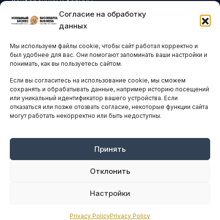
Конференции и форумы
Согласие на обработку
Бизнес-клубы и ассоциации
данных
Остальные новости
Мы используем файлы cookie, чтобы сайт работал корректно и
АНАЛИТИКА И СТАТИСТИКА
был удобнее для вас. Они помогают запоминать ваши настройки и
понимать, как вы пользуетесь сайтом.
Если вы согласитесь на использование cookie, мы сможем
ARTICLES IN ENGLISH
сохранять и обрабатывать данные, например историю посещений
или уникальный идентификатор вашего устройства. Если
отказаться или позже отозвать согласие, некоторые функции сайта
могут работать некорректно или быть недоступны.
НАВИГАЦИЯ
Архив материалов
Рекламные услуги
Принять
Оплата онлайн
Отклонить
ПРАВОВАЯ ИНФОРМАЦИЯ
Настройки
Terms And Conditions
Privacy Policy
Privacy Policy
Privacy Policy