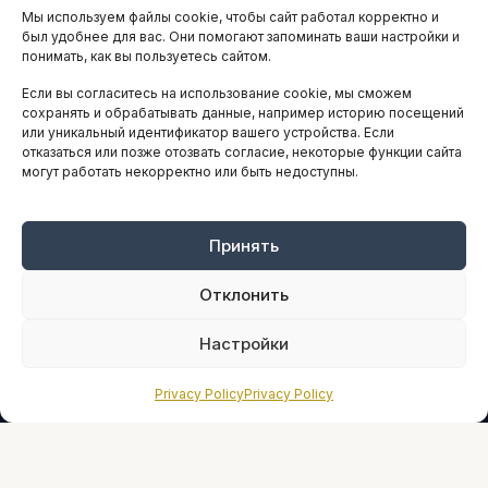
Мы используем файлы cookie, чтобы сайт работал корректно и
АНАЛИТИКА И СТАТИСТИКА
был удобнее для вас. Они помогают запоминать ваши настройки и
понимать, как вы пользуетесь сайтом.
Если вы согласитесь на использование cookie, мы сможем
ARTICLES IN ENGLISH
сохранять и обрабатывать данные, например историю посещений
или уникальный идентификатор вашего устройства. Если
отказаться или позже отозвать согласие, некоторые функции сайта
могут работать некорректно или быть недоступны.
НАВИГАЦИЯ
Архив материалов
Рекламные услуги
Принять
Оплата онлайн
Отклонить
ПРАВОВАЯ ИНФОРМАЦИЯ
Настройки
Terms And Conditions
Privacy Policy
Privacy Policy
Privacy Policy
About
Sources We Use