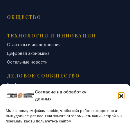
ОБЩЕСТВО
ТЕХНОЛОГИИ И ИННОВАЦИИ
Стартапы и исследования
Цифровая экономика
Остальные новости
ДЕЛОВОЕ СООБЩЕСТВО
Конференции и форумы
Согласие на обработку
Бизнес-клубы и ассоциации
данных
Остальные новости
Мы используем файлы cookie, чтобы сайт работал корректно и
АНАЛИТИКА И СТАТИСТИКА
был удобнее для вас. Они помогают запоминать ваши настройки и
понимать, как вы пользуетесь сайтом.