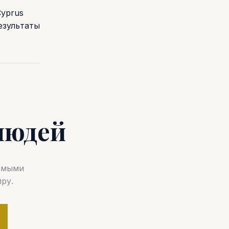
Cyprus
езультаты
людей
самыми
ру.