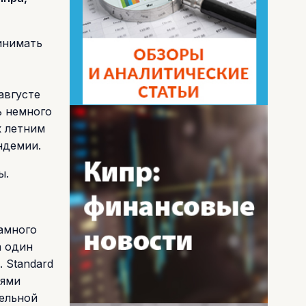
инимать
августе
ь немного
к летним
ндемии.
ы.
намного
а один
 Standard
лями
ельной