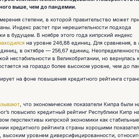
ного выше, чем до пандемии.
мерения степени, в которой правительство может пр
раны. Индекс растет при нерешительности подхода
и в будущем. В ноябре этого года кипрский индекс
находился
на уровне 246,88 единиц. Для сравнения, в 
2 единиц, в октябре — 256,67 единиц. Неопределенност
ской нестабильности в Великобритании, но вернулась 
остается на гораздо более высоком уровне, чем до па
ирует на фоне повышения кредитного рейтинга стран
азывают
, что экономические показатели Кипра были 
oor’s повысило кредитный рейтинг Республики Кипр н
азом перспективы кипрской экономики как стабильные.
ении кредитного рейтинга страны хорошими показате
е, высоким уровнем диверсифицированности, относит