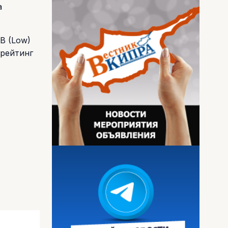
а
B (Low)
 рейтинг