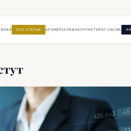
АВНАЯ
ВСЕ СТАТЬИ
АРХИВ
РЕКЛАМА
КОНТАКТЫ
PAY ONLINE
AR
стут