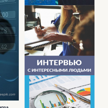
eepik.com
ипра,