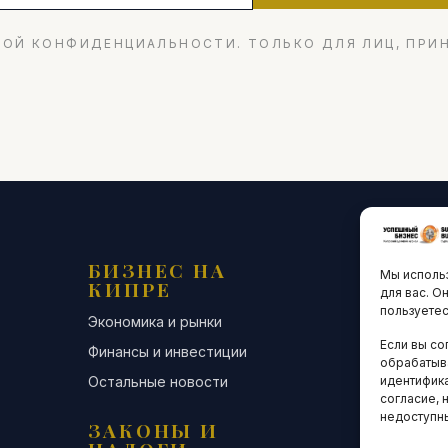
ОЙ КОНФИДЕНЦИАЛЬНОСТИ. ТОЛЬКО ДЛЯ ЛИЦ, ПРИ
БИЗНЕС НА
ТЕХНО
Мы использ
КИПРЕ
ИННО
для вас. О
пользуетес
Экономика и рынки
Стартапы и
Если вы со
Финансы и инвестиции
Цифровая э
обрабатыв
Остальные новости
Остальные 
идентифика
согласие, 
недоступн
ЗАКОНЫ И
ДЕЛОВ