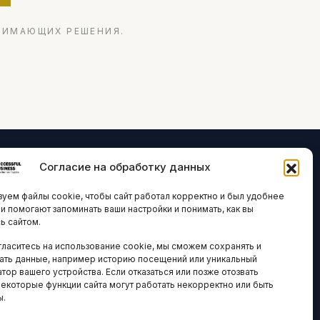
НИМАЮЩИХ РЕШЕНИЯ.
Согласие на обработку данных
ЛОГИИ И
ARTICLES IN
уем файлы cookie, чтобы сайт работал корректно и был удобнее
ВАЦИИ
ENGLISH
ни помогают запоминать ваши настройки и понимать, как вы
ь сайтом.
 исследования
гласитесь на использование cookie, мы сможем сохранять и
кономика
НАВИГАЦИЯ
ать данные, например историю посещений или уникальный
новости
тор вашего устройства. Если отказаться или позже отозвать
Архив материалов
некоторые функции сайта могут работать некорректно или быть
ы.
Рекламные услуги
ОЕ