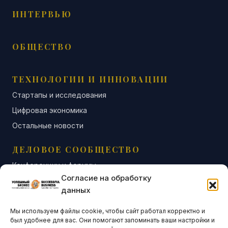
ИНТЕРВЬЮ
ОБЩЕСТВО
ТЕХНОЛОГИИ И ИННОВАЦИИ
Стартапы и исследования
Цифровая экономика
Остальные новости
ДЕЛОВОЕ СООБЩЕСТВО
Конференции и форумы
Согласие на обработку
Бизнес-клубы и ассоциации
данных
Остальные новости
Мы используем файлы cookie, чтобы сайт работал корректно и
АНАЛИТИКА И СТАТИСТИКА
был удобнее для вас. Они помогают запоминать ваши настройки и