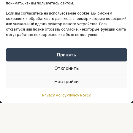
понимать, как вы пользуетесь сайтом.
Если вы согласитесь на использование cookie, мы сможем
ARTICLES IN ENGLISH
сохранять и обрабатывать данные, например историю посещений
или уникальный идентификатор вашего устройства. Если
отказаться или позже отозвать согласие, некоторые функции сайта
могут работать некорректно или быть недоступны.
НАВИГАЦИЯ
Архив материалов
Рекламные услуги
Принять
Оплата онлайн
Отклонить
ПРАВОВАЯ ИНФОРМАЦИЯ
Настройки
Terms And Conditions
Privacy Policy
Privacy Policy
Privacy Policy
About
Sources We Use