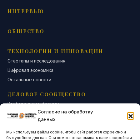
ИНТЕРВЬЮ
ОБЩЕСТВО
ТЕХНОЛОГИИ И ИННОВАЦИИ
Стартапы и исследования
Цифровая экономика
Остальные новости
ДЕЛОВОЕ СООБЩЕСТВО
Конференции и форумы
Согласие на обработку
Бизнес-клубы и ассоциации
данных
Остальные новости
Мы используем файлы cookie, чтобы сайт работал корректно и
АНАЛИТИКА И СТАТИСТИКА
был удобнее для вас. Они помогают запоминать ваши настройки и