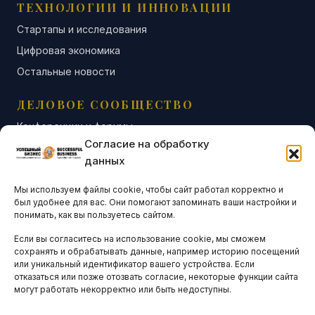
ТЕХНОЛОГИИ И ИННОВАЦИИ
Стартапы и исследования
Цифровая экономика
Остальные новости
ДЕЛОВОЕ СООБЩЕСТВО
Конференции и форумы
Согласие на обработку
Бизнес-клубы и ассоциации
данных
Остальные новости
Мы используем файлы cookie, чтобы сайт работал корректно и
АНАЛИТИКА И СТАТИСТИКА
был удобнее для вас. Они помогают запоминать ваши настройки и
понимать, как вы пользуетесь сайтом.
Если вы согласитесь на использование cookie, мы сможем
ARTICLES IN ENGLISH
сохранять и обрабатывать данные, например историю посещений
или уникальный идентификатор вашего устройства. Если
отказаться или позже отозвать согласие, некоторые функции сайта
могут работать некорректно или быть недоступны.
НАВИГАЦИЯ
Архив материалов