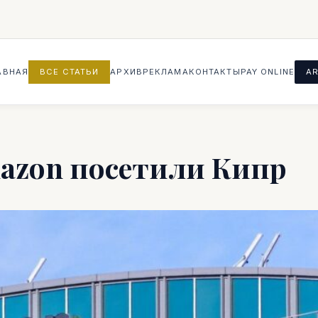
АВНАЯ
ВСЕ СТАТЬИ
АРХИВ
РЕКЛАМА
КОНТАКТЫ
PAY ONLINE
AR
azon посетили Кипр