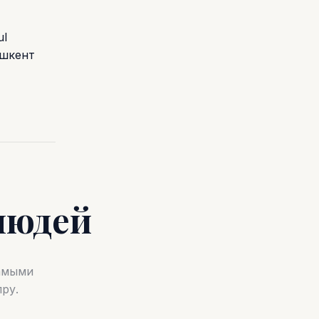
ul
ашкент
людей
самыми
ру.