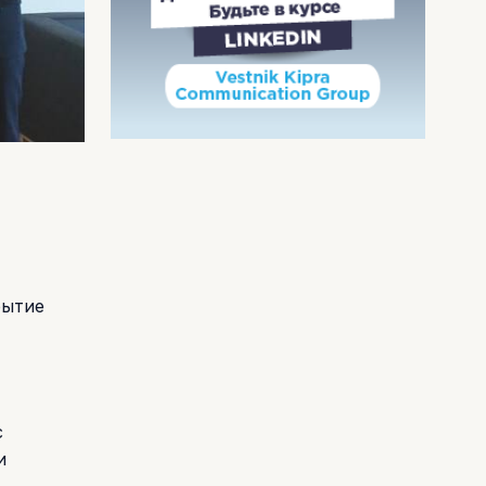
рытие
с
и