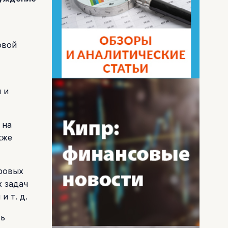
овой
 и
 на
кже
ровых
х задач
 т. д.
ть