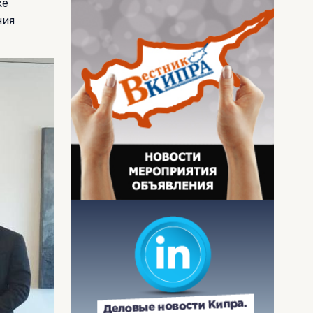
ке
ния