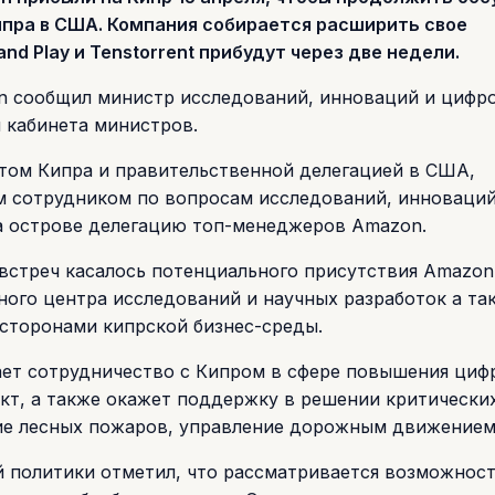
ипра в США. Компания собирается расширить свое
nd Play и Tenstorrent прибудут через две недели.
n сообщил министр исследований, инноваций и цифр
 кабинета министров.
том Кипра и правительственной делегацией в США,
 сотрудником по вопросам исследований, инноваций
а острове делегацию топ-менеджеров Amazon.
встреч касалось потенциального присутствия Amazon
ого центра исследований и научных разработок а та
сторонами кипрской бизнес-среды.
ет сотрудничество с Кипром в сфере повышения циф
кт, а также окажет поддержку в решении критически
ие лесных пожаров, управление дорожным движением и
 политики отметил, что рассматривается возможнос