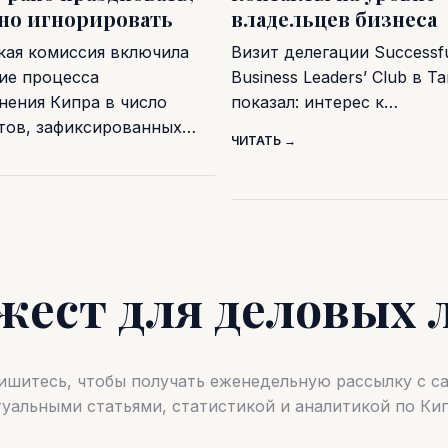
дно игнорировать
владельцев бизнеса
кая комиссия включила
Визит делегации Successf
ие процесса
Business Leaders’ Club в Т
нения Кипра в число
показал: интерес к…
тов, зафиксированных…
ЧИТАТЬ →
жест для деловых 
шитесь, чтобы получать еженедельную рассылку с 
туальными статьями, статистикой и аналитикой по Кип