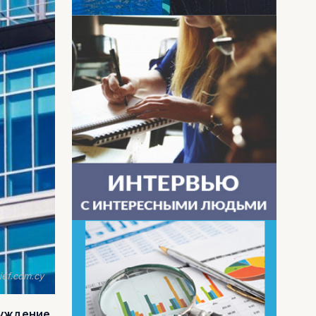
ief.com.cy
суждение