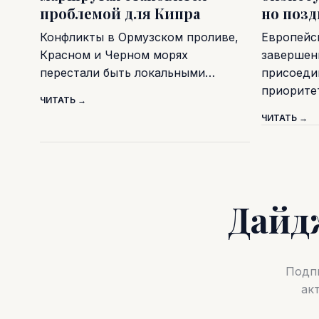
проблемой для Кипра
но поз
Конфликты в Ормузском проливе,
Европейс
Красном и Черном морях
завершен
перестали быть локальными…
присоеди
приорите
ЧИТАТЬ →
ЧИТАТЬ →
Дайд
Подпи
ак