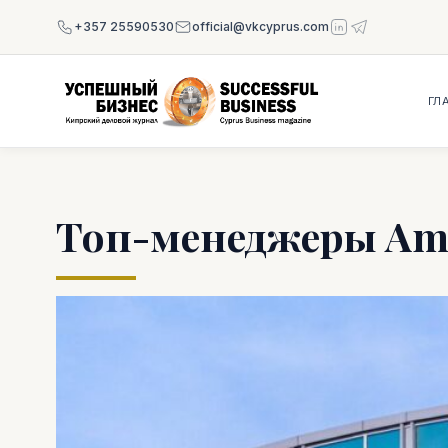
+357 25590530
official@vkcyprus.com
ГЛ
Топ-менеджеры Am