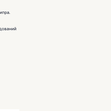
ипра.
едований