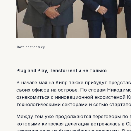
Фото brief.com.cy
Plug and Play, Tenstorrent и не только
В начале мая на Кипр также прибудут представи
своих офисов на острове. По словам Никодимо
ознакомиться с инновационной экосистемой Ки
технологическими секторами и сетью стартапо
Между тем уже продолжаются переговоры по п
которыми кипрская делегация встречалась в СШ
названия пока не были публично раскрыты. В 