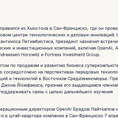
тправился из Хьюстона в Сан-Франциско, где он пров
овом центре технологических и деловых инноваций. 
антиноса Летимбиотиса, президент назначил встречи
ских и инвестиционных компаний, включая OpenAI, 
 Andreessen Horowitz и Fortress Investment Group.
ентом по продажам и развитию бизнеса суперкомпьют
 сосредоточено на перспективах передовых техноло
аций и технологий в Восточном Средиземноморье. Пр
д Джона Йозефакиса, признав его выдающимся членом
поддерживать связь с целью дальнейшего изучения
операционным директором OpenAI Брэдом Лайткапом 
 в штаб-квартире компании в Сан-Франциско 7 апре