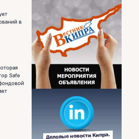
ует
ований в
которая
тор Safe
 фондовой
ает