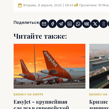
Вторник, 8 апреля, 2025 | 09:43
Прочитали:
1678
че
Поделиться:
Читайте также:
БИЗНЕС НА КИПРЕ
БИЗНЕС НА
EasyJet – крупнейшая
Кризис
сделка в европейской
маршру