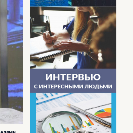
Фото PIO
телями