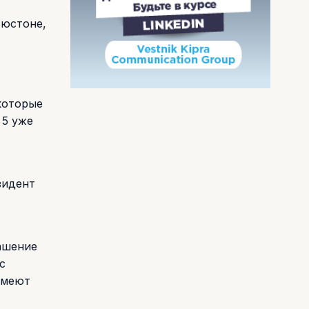
ьюстоне,
 которые
 5 уже
зидент
ашение
с
имеют