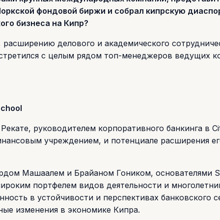
Йоркской фондовой биржи и собрал кипрскую диаспо
ого бизнеса на Кипр?
, расширению делового и академического сотрудниче
стретился с целым рядом топ-менеджеров ведущих к
School
екате, руководителем корпоративного банкинга в Citi
финансовым учреждением, и потенциале расширения ег
ардом Машаалем и Брайаном Гоником, основателями S
 широким портфелем видов деятельности и многолетн
нность в устойчивости и перспективах банковского с
ные изменения в экономике Кипра.