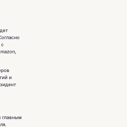
едет
Согласно
 с
Amazon,
еров
гий и
езидент
и главным
ля.