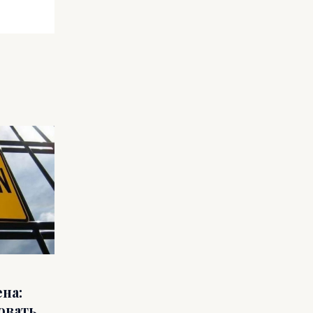
на:
овать,