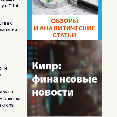
ру в США.
ства с
омпаний
, и
о
envest
им опытом
ектора