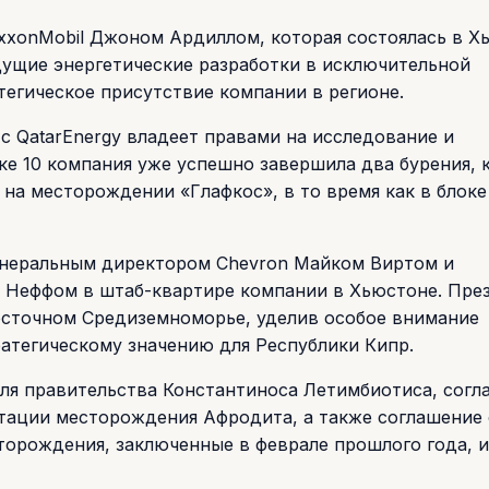
ExxonMobil Джоном Ардиллом, которая состоялась в Х
дущие энергетические разработки в исключительной
тегическое присутствие компании в регионе.
с QatarEnergy владеет правами на исследование и
оке 10 компания уже успешно завершила два бурения,
на месторождении «Глафкос», в то время как в блоке
генеральным директором Chevron Майком Виртом и
 Неффом в штаб-квартире компании в Хьюстоне. Пре
Восточном Средиземноморье, уделив особое внимание
атегическому значению для Республики Кипр.
ля правительства Константиноса Летимбиотиса, согл
атации месторождения Афродита, а также соглашение 
торождения, заключенные в феврале прошлого года, 