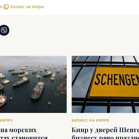
л.
Бизнес на Кипре
 КИПРЕ
БИЗНЕС НА КИПРЕ
 на морских
Кипр у дверей Шенге
тах становится
бизнесу рано праздн