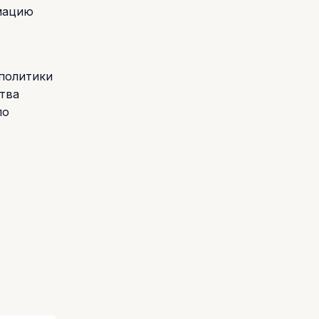
мацию
политики
тва
по