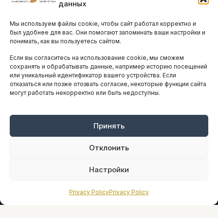
данных
Остальные новости
Мы используем файлы cookie, чтобы сайт работал корректно и
АНАЛИТИКА И СТАТИСТИКА
был удобнее для вас. Они помогают запоминать ваши настройки и
понимать, как вы пользуетесь сайтом.
Если вы согласитесь на использование cookie, мы сможем
ARTICLES IN ENGLISH
сохранять и обрабатывать данные, например историю посещений
или уникальный идентификатор вашего устройства. Если
отказаться или позже отозвать согласие, некоторые функции сайта
могут работать некорректно или быть недоступны.
НАВИГАЦИЯ
Архив материалов
Рекламные услуги
Принять
Оплата онлайн
Отклонить
ПРАВОВАЯ ИНФОРМАЦИЯ
Настройки
Terms And Conditions
Privacy Policy
Privacy Policy
Privacy Policy
About